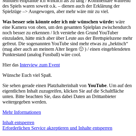
Minuten empfände ich wirklich als zu lang / Kommentare während
des Spiels waren soweit o.k. – dienen auch der Erklärung der
Spielzüge –> Ausgewogen, aber mehr wäre mir zu viel.
Was besser sein könnte oder ich mir wünschen würde:
wäre
eine Kamera von oben, um den gesamten Spielplan zwischendurch
noch besser zu erkennen / Ich verstehe den Grund YouTuber
einzuladen, hätte mich aber über Leute aus der Brettspielszene mehr
gefreut. Die sogenannten YouTube sind mehr etwas zu „hektisch“
(mag aber auch an meinem Alter liegen 🙂 ) / einen eingeblendeten
Punktestand (analog Fussball) wäre cool.
Hier das
Interview zum Event
Wünsche Euch viel Spaß.
Sie sehen gerade einen Platzhalterinhalt von
YouTube
. Um auf den
eigentlichen Inhalt zuzugreifen, klicken Sie auf die Schaltfläche
unten. Bitte beachten Sie, dass dabei Daten an Drittanbieter
weitergegeben werden.
Mehr Informationen
Inhalt entsperren
Erforderlichen Service akzeptieren und Inhalte entsperren