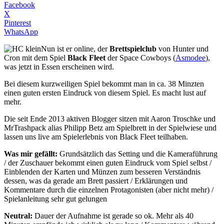
Facebook
X
Pinterest
WhatsApp
Nun ist er online, der
Brettspielclub
von Hunter und
Cron mit dem Spiel
Black Fleet
der Space Cowboys (
Asmodee
),
was jetzt in Essen erscheinen wird.
Bei diesem kurzweiligen Spiel bekommt man in ca. 38 Minzten
einen guten ersten Eindruck von diesem Spiel. Es macht lust auf
mehr.
Die seit Ende 2013 aktiven Blogger sitzen mit Aaron Troschke und
MrTrashpack alias Philipp Betz am Spielbrett in der Spielwiese und
lassen uns live am Spielerlebnis von Black Fleet teilhaben.
Was mir gefällt:
Grundsätzlich das Setting und die Kameraführung
/ der Zuschauer bekommt einen guten Eindruck vom Spiel selbst /
Einblenden der Karten und Münzen zum besseren Verständnis
dessen, was da gerade am Brett passiert / Erklärungen und
Kommentare durch die einzelnen Protagonisten (aber nicht mehr) /
Spielanleitung sehr gut gelungen
Neutral:
Dauer der Aufnahme ist gerade so ok. Mehr als 40