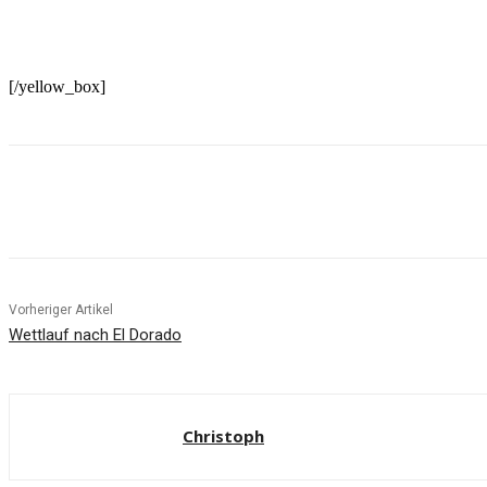
[/yellow_box]
Facebook
X
Pinterest
WhatsApp
Vorheriger Artikel
Wettlauf nach El Dorado
Christoph