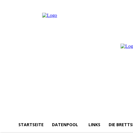
Donnerstag, August 6, 2026
Anmelden / Beitreten
STARTSEITE
DATENPOOL
LINKS
DIE BRETTS