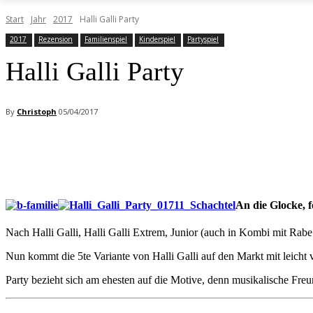
Start
Jahr
2017
Halli Galli Party
2017
Rezension
Familienspiel
Kinderspiel
Partyspiel
Halli Galli Party
By
Christoph
05/04/2017
Facebook
X
Pinterest
WhatsApp
An die Glocke, fe
Nach Halli Galli, Halli Galli Extrem, Junior (auch in Kombi mit Rabe 
Nun kommt die 5te Variante von Halli Galli auf den Markt mit leicht 
Party bezieht sich am ehesten auf die Motive, denn musikalische Fre