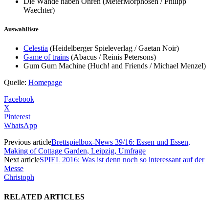
Die Wände haben Ohren (MeterMorphosen / Philipp
Waechter)
Auswahlliste
Celestia
(Heidelberger Spieleverlag / Gaetan Noir)
Game of trains
(Abacus / Reinis Petersons
)
Gum Gum Machine (Huch! and Friends / Michael Menzel)
Quelle:
Homepage
Facebook
X
Pinterest
WhatsApp
Previous article
Brettspielbox-News 39/16: Essen und Essen,
Making of Cottage Garden, Leipzig, Umfrage
Next article
SPIEL 2016: Was ist denn noch so interessant auf der
Messe
Christoph
RELATED ARTICLES