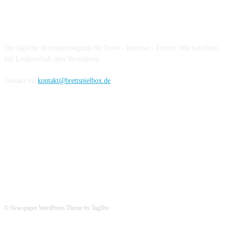
Über die Brettspielbox
Das tägliche Brettspielmagazin für News - Reviews - Events. Wir berichten
mit Leidenschaft über Brettspiele.
Contact us:
kontakt@brettspielbox.de
Hier könnt ihr uns folgen:
© Newspaper WordPress Theme by TagDiv