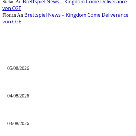
Brettspiel News – Kingdom Come Deliverance
Stefan
An
von CGE
Brettspiel News – Kingdom Come Deliverance
Florian
An
von CGE
AUS DER REDAKTION
Brettspiel Kolumne – Out of the Box: Ersteindruck von Brettspielen
05/08/2026
BRETTSPIELBOX Brettspiel News 32/2026:
04/08/2026
Brettspiel Neuheiten – Herbst 2026: 1 More Time Games
03/08/2026
BELIEBTE BEITRÄGE