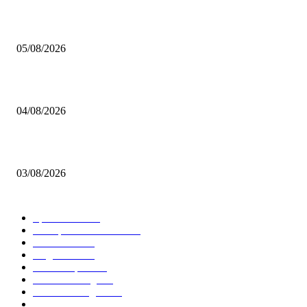
Brettspiel Kolumne – Out of the Box: Ersteindruck von Brettspielen
05/08/2026
BRETTSPIELBOX Brettspiel News 32/2026:
04/08/2026
Brettspiel Neuheiten – Herbst 2026: 1 More Time Games
03/08/2026
BELIEBTE KATEGORIEN
Spielevent
1367
Brettspielbox News
1201
Rezension
891
Allgemein
854
Familienspiel
585
Crowdfunding
530
Auszeichnungen
314
Kartenspiel
288