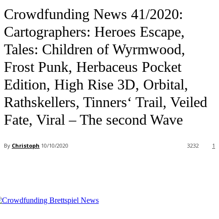
Crowdfunding News 41/2020:
Cartographers: Heroes Escape,
Tales: Children of Wyrmwood,
Frost Punk, Herbaceus Pocket
Edition, High Rise 3D, Orbital,
Rathskellers, Tinners‘ Trail, Veiled
Fate, Viral – The second Wave
By
Christoph
10/10/2020
3232
1
Facebook
X
Pinterest
WhatsApp