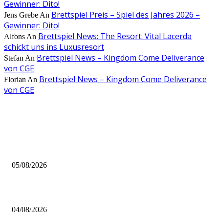
Gewinner: Dito!
Brettspiel Preis – Spiel des Jahres 2026 –
Jens Grebe
An
Gewinner: Dito!
Brettspiel News: The Resort: Vital Lacerda
Alfons
An
schickt uns ins Luxusresort
Brettspiel News – Kingdom Come Deliverance
Stefan
An
von CGE
Brettspiel News – Kingdom Come Deliverance
Florian
An
von CGE
AUS DER REDAKTION
Brettspiel Kolumne – Out of the Box: Ersteindruck von Brettspielen
05/08/2026
BRETTSPIELBOX Brettspiel News 32/2026:
04/08/2026