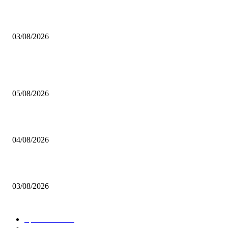
Brettspiel Neuheiten – Herbst 2026: 1 More Time Games
03/08/2026
BELIEBTE BEITRÄGE
Brettspiel Kolumne – Out of the Box: Ersteindruck von Brettspielen
05/08/2026
BRETTSPIELBOX Brettspiel News 32/2026:
04/08/2026
Brettspiel Neuheiten – Herbst 2026: 1 More Time Games
03/08/2026
BELIEBTE KATEGORIEN
Spielevent
1367