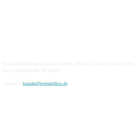
Über die Brettspielbox
Das tägliche Brettspielmagazin für News - Reviews - Events. Wir berichten
mit Leidenschaft über Brettspiele.
Contact us:
kontakt@brettspielbox.de
Hier könnt ihr uns folgen: