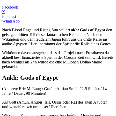
Facebook
X
Pinterest
WhatsApp
Nach Blood Rage und Rising Sun stellt
Ankh: Gods of Egypt
den
geistigen dritten Teil dieser fantastischen Reihe dar. Nach den
Wikingern und dem feudalem Japan führt uns die dritte Reise ins
antike Ägypten. Hier übernimmt der Spieler die Rolle eines Gottes.
Wirkönnen davon ausgehen, dass das Projekt nach Frosthaven das
aktuell best-finanzierteste Spiel in der Corona-Zeit sein wird. Bereits
nach weniger als 24h wurde die eine Millionen Dollar-Marke
geknackt.
Ankh: Gods of Egypt
(Autoren: Eric M. Lang / Grafik: Adrian Smith / 2-5 Spieler / 14
Jahre / Dauer: 90 Minuten)
Als Gott (Amun, Anubis, Isis, Osiris oder Ra) des alten Ägypten
und wetteifern wir um unser Überleben.
Wir stellen Karawanen zusammen, beschwören Monster und