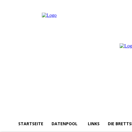
Donnerstag, August 6, 2026
Anmelden / Beitreten
STARTSEITE
DATENPOOL
LINKS
DIE BRETTS