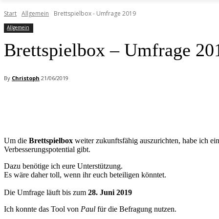
Start
Allgemein
Brettspielbox - Umfrage 2019
Allgemein
Brettspielbox – Umfrage 20
By
Christoph
21/06/2019
Facebook
X
Pinterest
WhatsApp
Um die
Brettspielbox
weiter zukunftsfähig auszurichten, habe ich ei
Verbesserungspotential gibt.
Dazu benötige ich eure Unterstützung.
Es wäre daher toll, wenn ihr euch beteiligen könntet.
Die Umfrage läuft bis zum
28. Juni 2019
Ich konnte das Tool von
Paul
für die Befragung nutzen.