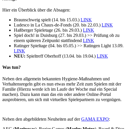
Hier ein Überblick über die Absagen:
Braunschweig spielt (14. bis 15.03.)
LINK
Ludesco in La Chaux-de-Fonds (20. bis 22.03.)
LINK
Haßberger Spieletage (26. bis 29.03.)
LINK
Spiel doch! in Duisburg (27. bis 29.03.) >> Prüfung ob zu
einem späteren Zeitpunkt stattfindend
LINK
Ratinger Spieltage (04. bis 05.05.) >> Ratingen Light 13.09.
LINK
NEU:
Spieltreff Oberhoff (13.04. bis 19.04.)
LINK
Was tun?
Neben den allgemein bekannten Hygiene-Maßnahmen und
Verhaltensregeln gibt es nun etwas mehr Zeit zum Spielen mit der
Familie (Hierzu werde ich im Laufe der Woche mal ein Special
machen). Dazu kann man das ein oder andere Online-Portal
ausprobieren, um sich mit virtuellen Spielepartnern zu vergnügen.
Neben den abgebildeten Neuheiten auf der
GAMA EXPO
:
AEG (
Mariposas
), Bezier Games (
Maglev Metro
), Board & Dice