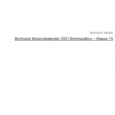
Nächster Artikel
Brettspiel Adventskalender 2021 Brettspielbox – Klappe 15