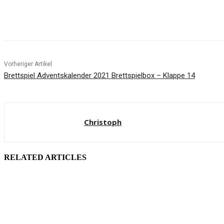
Facebook
X
Pinterest
WhatsApp
Vorheriger Artikel
Brettspiel Adventskalender 2021 Brettspielbox – Klappe 14
Christoph
RELATED ARTICLES