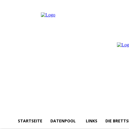
Freitag, August 7, 2026
Anmelden / Beitreten
STARTSEITE
DATENPOOL
LINKS
DIE BRETTS