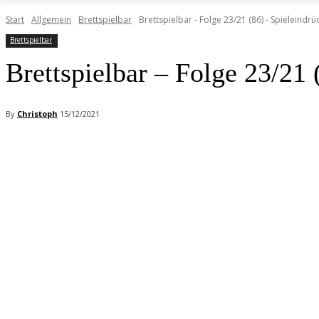
Start
Allgemein
Brettspielbar
Brettspielbar - Folge 23/21 (86) - Spieleind
Brettspielbar
Brettspielbar – Folge 23/21
By
Christoph
15/12/2021
Facebook
X
Pinterest
WhatsApp