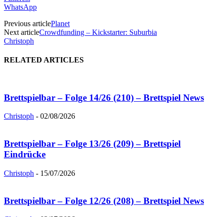
WhatsApp
Previous article
Planet
Next article
Crowdfunding – Kickstarter: Suburbia
Christoph
RELATED ARTICLES
Brettspielbar – Folge 14/26 (210) – Brettspiel News
Christoph
-
02/08/2026
Brettspielbar – Folge 13/26 (209) – Brettspiel
Eindrücke
Christoph
-
15/07/2026
Brettspielbar – Folge 12/26 (208) – Brettspiel News