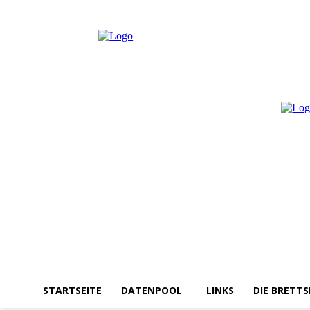
Freitag, August 7, 2026
Anmelden / Beitreten
STARTSEITE
DATENPOOL
LINKS
DIE BRETTS