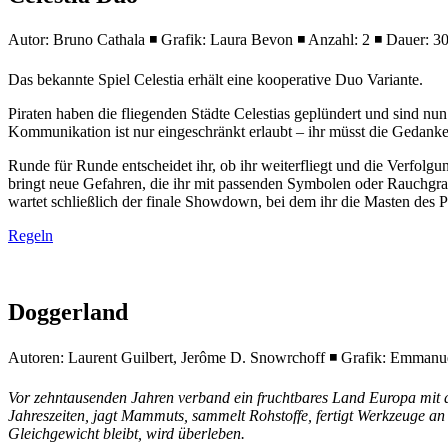
Autor: Bruno Cathala ◾ Grafik: Laura Bevon ◾ Anzahl: 2 ◾ Dauer: 30 
Das bekannte Spiel Celestia erhält eine kooperative Duo Variante.
Piraten haben die fliegenden Städte Celestias geplündert und sind nu
Kommunikation ist nur eingeschränkt erlaubt – ihr müsst die Gedanken
Runde für Runde entscheidet ihr, ob ihr weiterfliegt und die Verfolg
bringt neue Gefahren, die ihr mit passenden Symbolen oder Rauchgra
wartet schließlich der finale Showdown, bei dem ihr die Masten des P
Regeln
Doggerland
Autoren: Laurent Guilbert, Jerôme D. Snowrchoff ◾ Grafik: Emmanuel
Vor zehntausenden Jahren verband ein fruchtbares Land Europa mit d
Jahreszeiten, jagt Mammuts, sammelt Rohstoffe, fertigt Werkzeuge an
Gleichgewicht bleibt, wird überleben.