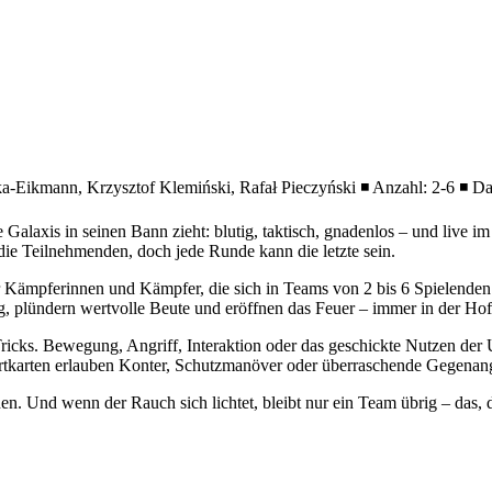
a-Eikmann, Krzysztof Klemiński, Rafał Pieczyński ◾ Anzahl: 2-6 ◾ Dau
e Galaxis in seinen Bann zieht: blutig, taktisch, gnadenlos – und live 
ie Teilnehmenden, doch jede Runde kann die letzte sein.
er Kämpferinnen und Kämpfer, die sich in Teams von 2 bis 6 Spielenden
g, plündern wertvolle Beute und eröffnen das Feuer – immer in der Ho
 Tricks. Bewegung, Angriff, Interaktion oder das geschickte Nutzen de
fortkarten erlauben Konter, Schutzmanöver oder überraschende Gegenang
. Und wenn der Rauch sich lichtet, bleibt nur ein Team übrig – das, 