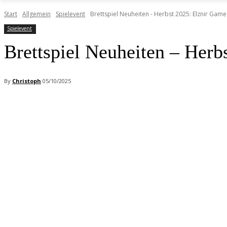
Start
Allgemein
Spielevent
Brettspiel Neuheiten - Herbst 2025: Elznir Game
Spielevent
Brettspiel Neuheiten – Herb
By
Christoph
05/10/2025
Facebook
X
Pinterest
WhatsApp