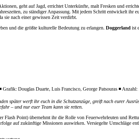
onen, geht auf Jagd, errichtet Unterkünfte, malt Fresken und errichtet
eszeiten, zu ständiger Anpassung. Mit jedem Schritt entwickelt ihr eu
 sie nach einer gewissen Zeit verdirbt.
ben und die größte kulturelle Bedeutung zu erlangen.
Doggerland
ist
 Grafik: Douglas Duarte, Luis Francisco, George Patsouras ◾ Anzahl: 2
den später werft ihr euch in die Schutzanzüge, greift nach eurer Aus
efahr – und nur euer Team kann sie retten.
r Flash Point) übernehmt ihr die Rolle von Feuerwehrleuten und Rettung
 Erfolge auf zukünftige Missionen auswirken. Versiegelte Umschläge e