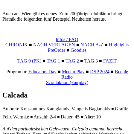
Auch aus Wien gibt es neues. Zum 200jährigen Jubiläum bringt
Piatnik die folgenden fünf Brettspiel Neuheiten heraus.
Infos / FAQ
CHRONIK
■
NACH VERLAGEN
■
NACH A-Z
■
Highlights
PreOrder
■
Goodies
TAG 0 (PK)
■
TAG 1
■
TAG 2
■ TAG 3 ■
FAZIT
Programm:
Educators Day
■
Meet n Play
■
DSP 2024
■
Beeple
Radio
Scoutaktion (Fairplay)
Calcada
Autoren: Konstantinos Karagiannis, Vangelis Bagiartakis ◾ Grafik:
Felix Wermke ◾ Anzahl: 2-4 ◾ Dauer: 45 ◾ Alter: 10
Auf den portugiesischen Gehwegen, Calçada genannt, herrscht