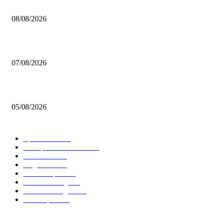
Brettspiel Neuheiten – Herbst 2026: Captain Games
08/08/2026
Video – Brettspiel News vom 07. August 2026
07/08/2026
Brettspiel Kolumne – Out of the Box: Ersteindruck von Brettspielen
05/08/2026
BELIEBTE KATEGORIEN
Spielevent
1368
Brettspielbox News
1202
Rezension
891
Allgemein
854
Familienspiel
585
Crowdfunding
530
Auszeichnungen
314
Kartenspiel
288