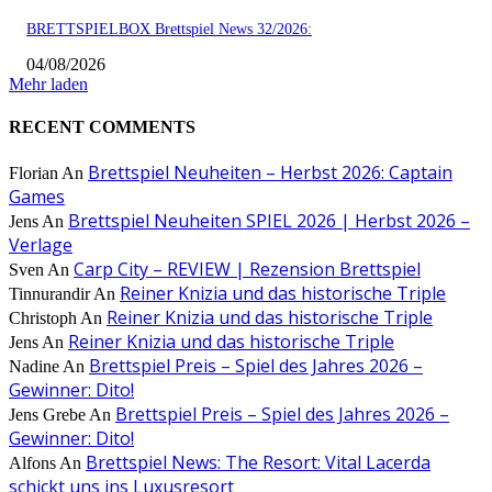
BRETTSPIELBOX Brettspiel News 32/2026:
04/08/2026
Mehr laden
RECENT COMMENTS
Brettspiel Neuheiten – Herbst 2026: Captain
Florian
An
Games
Brettspiel Neuheiten SPIEL 2026 | Herbst 2026 –
Jens
An
Verlage
Carp City – REVIEW | Rezension Brettspiel
Sven
An
Reiner Knizia und das historische Triple
Tinnurandir
An
Reiner Knizia und das historische Triple
Christoph
An
Reiner Knizia und das historische Triple
Jens
An
Brettspiel Preis – Spiel des Jahres 2026 –
Nadine
An
Gewinner: Dito!
Brettspiel Preis – Spiel des Jahres 2026 –
Jens Grebe
An
Gewinner: Dito!
Brettspiel News: The Resort: Vital Lacerda
Alfons
An
schickt uns ins Luxusresort