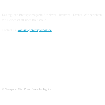
Über die Brettspielbox
Das tägliche Brettspielmagazin für News - Reviews - Events. Wir berichten
mit Leidenschaft über Brettspiele.
Contact us:
kontakt@brettspielbox.de
Hier könnt ihr uns folgen:
© Newspaper WordPress Theme by TagDiv