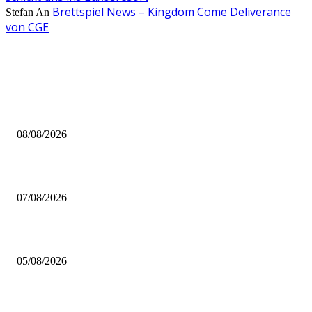
Brettspiel News – Kingdom Come Deliverance
Stefan
An
von CGE
AUS DER REDAKTION
Brettspiel Neuheiten – Herbst 2026: Captain Games
08/08/2026
Video – Brettspiel News vom 07. August 2026
07/08/2026
Brettspiel Kolumne – Out of the Box: Ersteindruck von Brettspielen
05/08/2026
BELIEBTE BEITRÄGE