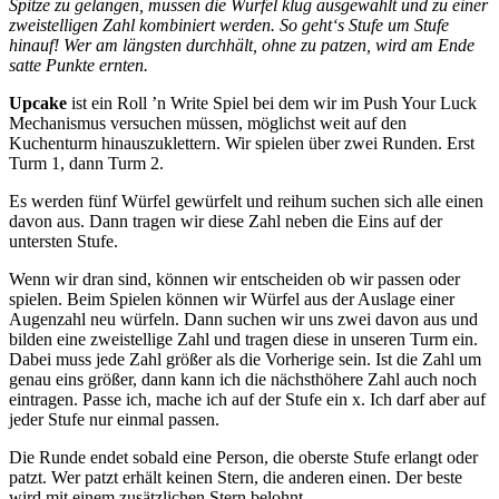
Spitze zu gelangen, müssen die Würfel klug ausgewählt und zu einer
zweistelligen Zahl kombiniert werden. So geht‘s Stufe um Stufe
hinauf! Wer am längsten durchhält, ohne zu patzen, wird am Ende
satte Punkte ernten.
Upcake
ist ein Roll ’n Write Spiel bei dem wir im Push Your Luck
Mechanismus versuchen müssen, möglichst weit auf den
Kuchenturm hinauszuklettern. Wir spielen über zwei Runden. Erst
Turm 1, dann Turm 2.
Es werden fünf Würfel gewürfelt und reihum suchen sich alle einen
davon aus. Dann tragen wir diese Zahl neben die Eins auf der
untersten Stufe.
Wenn wir dran sind, können wir entscheiden ob wir passen oder
spielen. Beim Spielen können wir Würfel aus der Auslage einer
Augenzahl neu würfeln. Dann suchen wir uns zwei davon aus und
bilden eine zweistellige Zahl und tragen diese in unseren Turm ein.
Dabei muss jede Zahl größer als die Vorherige sein. Ist die Zahl um
genau eins größer, dann kann ich die nächsthöhere Zahl auch noch
eintragen. Passe ich, mache ich auf der Stufe ein x. Ich darf aber auf
jeder Stufe nur einmal passen.
Die Runde endet sobald eine Person, die oberste Stufe erlangt oder
patzt. Wer patzt erhält keinen Stern, die anderen einen. Der beste
wird mit einem zusätzlichen Stern belohnt.