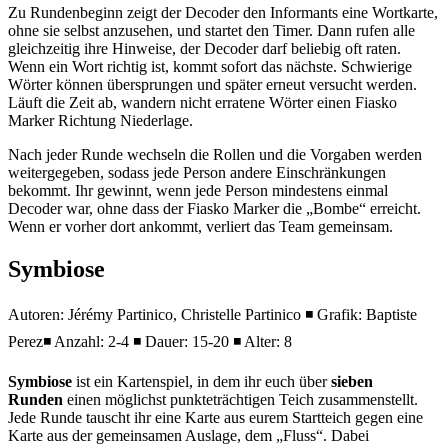
Zu Rundenbeginn zeigt der Decoder den Informants eine Wortkarte,
ohne sie selbst anzusehen, und startet den Timer. Dann rufen alle
gleichzeitig ihre Hinweise, der Decoder darf beliebig oft raten.
Wenn ein Wort richtig ist, kommt sofort das nächste. Schwierige
Wörter können übersprungen und später erneut versucht werden.
Läuft die Zeit ab, wandern nicht erratene Wörter einen Fiasko
Marker Richtung Niederlage.
Nach jeder Runde wechseln die Rollen und die Vorgaben werden
weitergegeben, sodass jede Person andere Einschränkungen
bekommt. Ihr gewinnt, wenn jede Person mindestens einmal
Decoder war, ohne dass der Fiasko Marker die „Bombe“ erreicht.
Wenn er vorher dort ankommt, verliert das Team gemeinsam.
Symbiose
Autoren: Jérémy Partinico, Christelle Partinico ◾ Grafik: Baptiste
Perez◾ Anzahl: 2-4 ◾ Dauer: 15-20 ◾ Alter: 8
Symbiose
ist ein Kartenspiel, in dem ihr euch über
sieben
Runden
einen möglichst punkteträchtigen Teich zusammenstellt.
Jede Runde tauscht ihr eine Karte aus eurem Startteich gegen eine
Karte aus der gemeinsamen Auslage, dem „Fluss“. Dabei