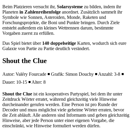
Beim Platzieren versucht ihr,
Solarsysteme
zu bilden, indem ihr
Planeten
in Zahlenreihenfolge
anordnet. Zusätzlich sammelt ihr
Symbole wie Sonnen, Asteroiden, Monde, Raketen und
Forschungsprojekte, die Boni und Punkte bringen. Durch Ziele
entsteht außerdem ein kleines Wettrennen darum, bestimmte
Vorgaben zuerst zu erfüllen.
Das Spiel bietet über
140 doppelseitige
Karten, wodurch sich eure
Galaxie von Partie zu Partie deutlich verändert.
Shout the Clue
Autor: Valéry Fourcade ◾ Grafik: Simon Douchy ◾ Anzahl: 3-8 ◾
Dauer: 10-15 ◾ Alter: 8
Shout the Clue
ist ein kooperatives Partyspiel, bei dem ihr unter
Zeitdruck Wörter erratet, während gleichzeitig viele Hinweise
durcheinander gerufen werden. Eine Person ist pro Runde der
Decoder und muss möglichst viele geheime Wörter erraten, bevor
die Zeit abläuft. Alle anderen sind Informants und geben gleichzeitig
Hinweise, aber jede Person unter einer eigenen Vorgabe, die
einschränkt, wie Hinweise formuliert werden dürfen.