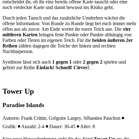
entscheidet ihr, ob ihr eine bereits offene Karte tauscht oder eine
noch verdeckte Karte und damit bewusst ins Risiko geht.
Durch jeden Tausch und das zusätzliche Umdrehen wächst die
offene Information: Von Runde zu Runde liegt bei euch immer mehr
offen aus als zuvor. Am Ende wertet ihr euren Teich aus. Die
vier
mittleren Karten
bringen feste Punkte oder Punkte abhängig von
Farben oder Tieren im eigenen Teich. Für die
beiden äußeren 2er
Reihen
zählen dagegen die Teiche der linken und rechten
Nachbarperson.
Symbiose lässt sich auch
1 gegen 1
oder
2 gegen 2
spielen und
gehört zur Reihe
Einfach! Schnell! Clever!
.
Tower Up
Paradise Islands
Autoren: Frank Crittin, Grégoire Largey, Sébastien Pauchon ◾
Grafik: ◾ Anzahl: 2-4 ◾ Dauer: 30-45 ◾ Alter: 8
Eine neue Herausforderung steht für das Spiel
Tower Up
an: die