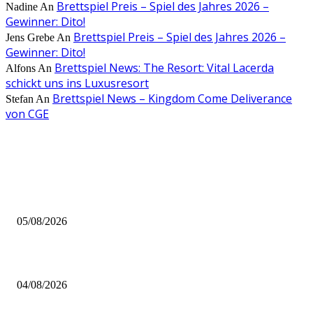
Brettspiel Preis – Spiel des Jahres 2026 –
Nadine
An
Gewinner: Dito!
Brettspiel Preis – Spiel des Jahres 2026 –
Jens Grebe
An
Gewinner: Dito!
Brettspiel News: The Resort: Vital Lacerda
Alfons
An
schickt uns ins Luxusresort
Brettspiel News – Kingdom Come Deliverance
Stefan
An
von CGE
AUS DER REDAKTION
Brettspiel Kolumne – Out of the Box: Ersteindruck von Brettspielen
05/08/2026
BRETTSPIELBOX Brettspiel News 32/2026:
04/08/2026