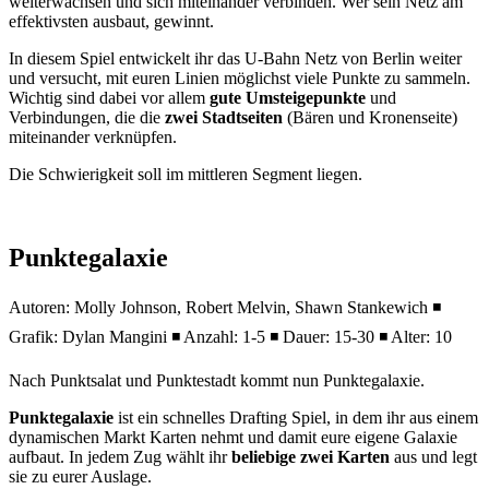
weiterwachsen und sich miteinander verbinden. Wer sein Netz am
effektivsten ausbaut, gewinnt.
In diesem Spiel entwickelt ihr das U-Bahn Netz von Berlin weiter
und versucht, mit euren Linien möglichst viele Punkte zu sammeln.
Wichtig sind dabei vor allem
gute Umsteigepunkte
und
Verbindungen, die die
zwei Stadtseiten
(Bären und Kronenseite)
miteinander verknüpfen.
Die Schwierigkeit soll im mittleren Segment liegen.
Punktegalaxie
Autoren: Molly Johnson, Robert Melvin, Shawn Stankewich ◾
Grafik: Dylan Mangini ◾ Anzahl: 1-5 ◾ Dauer: 15-30 ◾ Alter: 10
Nach Punktsalat und Punktestadt kommt nun Punktegalaxie.
Punktegalaxie
ist ein schnelles Drafting Spiel, in dem ihr aus einem
dynamischen Markt Karten nehmt und damit eure eigene Galaxie
aufbaut. In jedem Zug wählt ihr
beliebige zwei Karten
aus und legt
sie zu eurer Auslage.