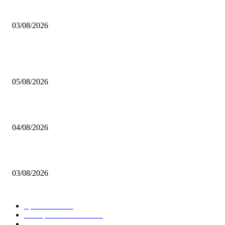
Brettspiel Neuheiten – Herbst 2026: 1 More Time Games
03/08/2026
BELIEBTE BEITRÄGE
Brettspiel Kolumne – Out of the Box: Ersteindruck von Brettspielen
05/08/2026
BRETTSPIELBOX Brettspiel News 32/2026:
04/08/2026
Brettspiel Neuheiten – Herbst 2026: 1 More Time Games
03/08/2026
BELIEBTE KATEGORIEN
Spielevent
1367
Brettspielbox News
1201
Rezension
891