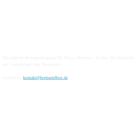
Über die Brettspielbox
Das tägliche Brettspielmagazin für News - Reviews - Events. Wir berichten
mit Leidenschaft über Brettspiele.
Contact us:
kontakt@brettspielbox.de
Hier könnt ihr uns folgen: