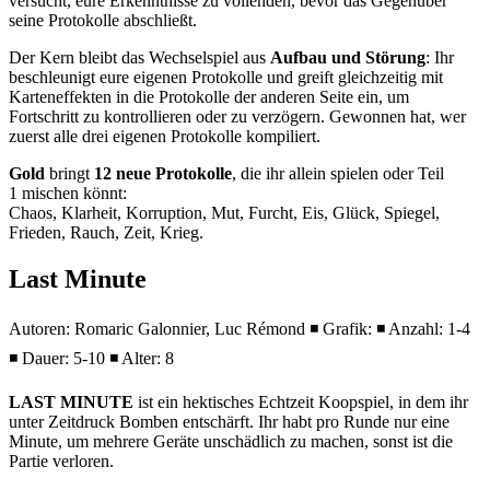
versucht, eure Erkenntnisse zu vollenden, bevor das Gegenüber
seine Protokolle abschließt.
Der Kern bleibt das Wechselspiel aus
Aufbau und Störung
: Ihr
beschleunigt eure eigenen Protokolle und greift gleichzeitig mit
Karteneffekten in die Protokolle der anderen Seite ein, um
Fortschritt zu kontrollieren oder zu verzögern. Gewonnen hat, wer
zuerst alle drei eigenen Protokolle kompiliert.
Gold
bringt
12 neue Protokolle
, die ihr allein spielen oder Teil
1 mischen könnt:
Chaos, Klarheit, Korruption, Mut, Furcht, Eis, Glück, Spiegel,
Frieden, Rauch, Zeit, Krieg.
Last Minute
Autoren: Romaric Galonnier, Luc Rémond ◾ Grafik: ◾ Anzahl: 1-4
◾ Dauer: 5-10 ◾ Alter: 8
LAST MINUTE
ist ein hektisches Echtzeit Koopspiel, in dem ihr
unter Zeitdruck Bomben entschärft. Ihr habt pro Runde nur eine
Minute, um mehrere Geräte unschädlich zu machen, sonst ist die
Partie verloren.