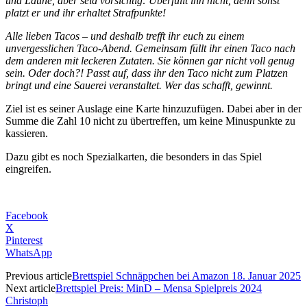
und Laune, aber seid vorsichtig: Überfüllt ihn nicht, denn sonst
platzt er und ihr erhaltet Strafpunkte!
Alle lieben Tacos – und deshalb trefft ihr euch zu einem
unvergesslichen Taco-Abend. Gemeinsam füllt ihr einen Taco nach
dem anderen mit leckeren Zutaten. Sie können gar nicht voll genug
sein. Oder doch?! Passt auf, dass ihr den Taco nicht zum Platzen
bringt und eine Sauerei veranstaltet. Wer das schafft, gewinnt.
Ziel ist es seiner Auslage eine Karte hinzuzufügen. Dabei aber in der
Summe die Zahl 10 nicht zu übertreffen, um keine Minuspunkte zu
kassieren.
Dazu gibt es noch Spezialkarten, die besonders in das Spiel
eingreifen.
Facebook
X
Pinterest
WhatsApp
Previous article
Brettspiel Schnäppchen bei Amazon 18. Januar 2025
Next article
Brettspiel Preis: MinD – Mensa Spielpreis 2024
Christoph