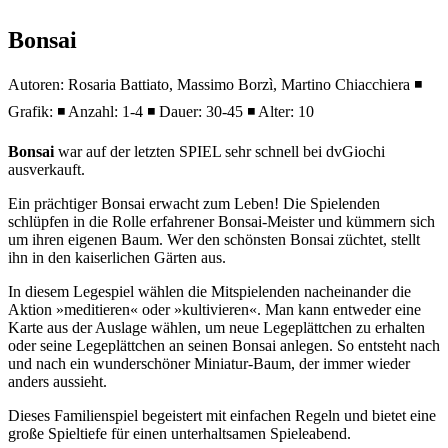
Bonsai
Autoren: Rosaria Battiato, Massimo Borzì, Martino Chiacchiera ◾
Grafik: ◾ Anzahl: 1-4 ◾ Dauer: 30-45 ◾ Alter: 10
Bonsai
war auf der letzten SPIEL sehr schnell bei dvGiochi
ausverkauft.
Ein prächtiger Bonsai erwacht zum Leben! Die Spielenden
schlüpfen in die Rolle erfahrener Bonsai-Meister und kümmern sich
um ihren eigenen Baum. Wer den schönsten Bonsai züchtet, stellt
ihn in den kaiserlichen Gärten aus.
In diesem Legespiel wählen die Mitspielenden nacheinander die
Aktion »meditieren« oder »kultivieren«. Man kann entweder eine
Karte aus der Auslage wählen, um neue Legeplättchen zu erhalten
oder seine Legeplättchen an seinen Bonsai anlegen. So entsteht nach
und nach ein wunderschöner Miniatur-Baum, der immer wieder
anders aussieht.
Dieses Familienspiel begeistert mit einfachen Regeln und bietet eine
große Spieltiefe für einen unterhaltsamen Spieleabend.