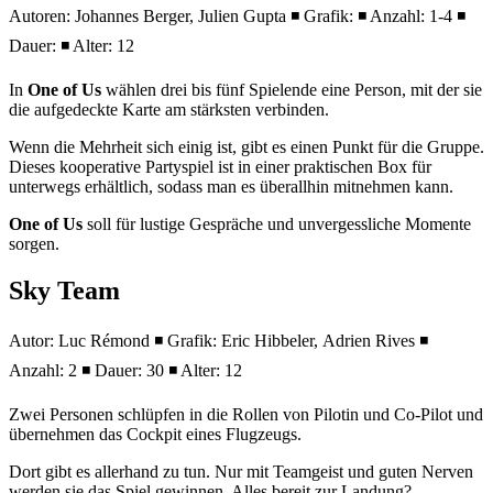
Autoren: Johannes Berger, Julien Gupta ◾ Grafik: ◾ Anzahl: 1-4 ◾
Dauer: ◾ Alter: 12
In
One of Us
wählen drei bis fünf Spielende eine Person, mit der sie
die aufgedeckte Karte am stärksten verbinden.
Wenn die Mehrheit sich einig ist, gibt es einen Punkt für die Gruppe.
Dieses kooperative Partyspiel ist in einer praktischen Box für
unterwegs erhältlich, sodass man es überallhin mitnehmen kann.
One of Us
soll für lustige Gespräche und unvergessliche Momente
sorgen.
Sky Team
Autor: Luc Rémond ◾ Grafik: Eric Hibbeler, Adrien Rives ◾
Anzahl: 2 ◾ Dauer: 30 ◾ Alter: 12
Zwei Personen schlüpfen in die Rollen von Pilotin und Co-Pilot und
übernehmen das Cockpit eines Flugzeugs.
Dort gibt es allerhand zu tun. Nur mit Teamgeist und guten Nerven
werden sie das Spiel gewinnen. Alles bereit zur Landung?