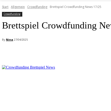
Start
Allgemein
Crowdfunding
Brettspiel Crowdfunding News 17/25
Crowdfunding
Brettspiel Crowdfunding Ne
By
Nina
27/04/2025
Facebook
X
Pinterest
WhatsApp