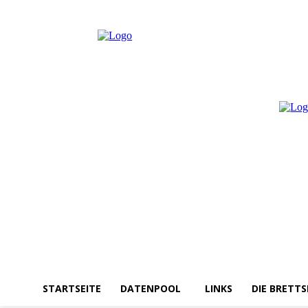
Samstag, August 8, 2026
Anmelden / Beitreten
STARTSEITE
DATENPOOL
LINKS
DIE BRETTS