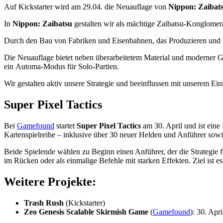
Auf Kickstarter wird am 29.04. die Neuauflage von
Nippon: Zaibat
In
Nippon: Zaibatsu
gestalten wir als mächtige Zaibatsu-Konglomerat
Durch den Bau von Fabriken und Eisenbahnen, das Produzieren und L
Die Neuauflage bietet neben überarbeitetem Material und moderner Ge
ein Automa-Modus für Solo-Partien.
Wir gestalten aktiv unsere Strategie und beeinflussen mit unserem 
Super Pixel Tactics
Bei
Gamefound
startet
Super Pixel Tactics
am 30. April und ist eine 
Kartenspielreihe – inklusive über 30 neuer Helden und Anführer sowie 
Beide Spielende wählen zu Beginn einen Anführer, der die Strategie f
im Rücken oder als einmalige Befehle mit starken Effekten. Ziel ist e
Weitere Projekte
:
Trash Rush
(Kickstarter)
Zeo Genesis Scalable Skirmish Game
(
Gamefound
): 30. Apri