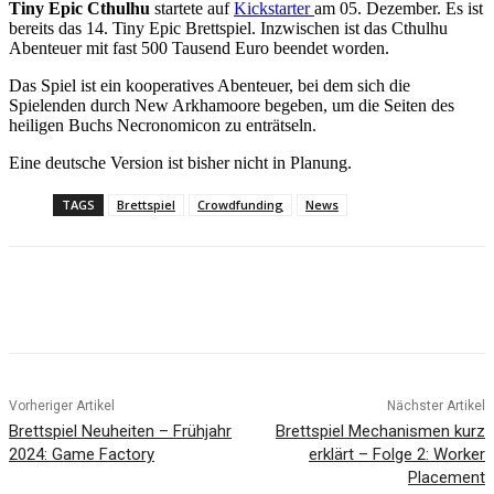
Tiny Epic Cthulhu
startete auf
Kickstarter
am 05. Dezember. Es ist
bereits das 14. Tiny Epic Brettspiel. Inzwischen ist das Cthulhu
Abenteuer mit fast 500 Tausend Euro beendet worden.
Das Spiel ist ein kooperatives Abenteuer, bei dem sich die
Spielenden durch New Arkhamoore begeben, um die Seiten des
heiligen Buchs Necronomicon zu enträtseln.
Eine deutsche Version ist bisher nicht in Planung.
TAGS
Brettspiel
Crowdfunding
News
Facebook
X
Pinterest
WhatsApp
Vorheriger Artikel
Nächster Artikel
Brettspiel Neuheiten – Frühjahr
Brettspiel Mechanismen kurz
2024: Game Factory
erklärt – Folge 2: Worker
Placement