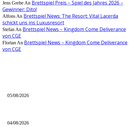
Brettspiel Preis – Spiel des Jahres 2026 –
Jens Grebe
An
Gewinner: Dito!
Brettspiel News: The Resort: Vital Lacerda
Alfons
An
schickt uns ins Luxusresort
Brettspiel News – Kingdom Come Deliverance
Stefan
An
von CGE
Brettspiel News – Kingdom Come Deliverance
Florian
An
von CGE
AUS DER REDAKTION
Brettspiel Kolumne – Out of the Box: Ersteindruck von Brettspielen
05/08/2026
BRETTSPIELBOX Brettspiel News 32/2026:
04/08/2026