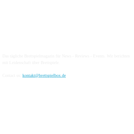
Über die Brettspielbox
Das tägliche Brettspielmagazin für News - Reviews - Events. Wir berichten
mit Leidenschaft über Brettspiele.
Contact us:
kontakt@brettspielbox.de
Hier könnt ihr uns folgen: