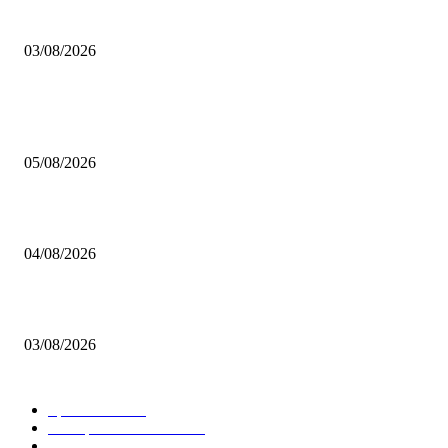
Brettspiel Neuheiten – Herbst 2026: 1 More Time Games
03/08/2026
BELIEBTE BEITRÄGE
Brettspiel Kolumne – Out of the Box: Ersteindruck von Brettspielen
05/08/2026
BRETTSPIELBOX Brettspiel News 32/2026:
04/08/2026
Brettspiel Neuheiten – Herbst 2026: 1 More Time Games
03/08/2026
BELIEBTE KATEGORIEN
Spielevent
1367
Brettspielbox News
1201
Rezension
891