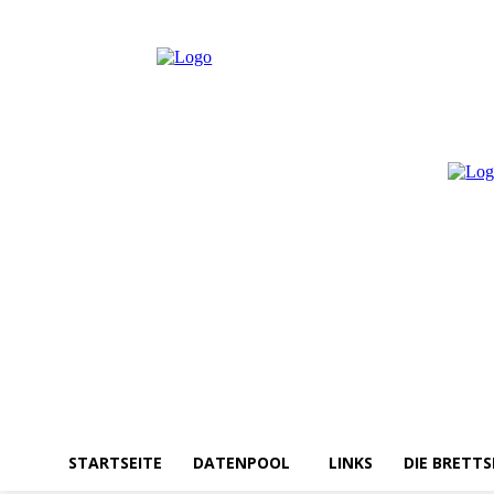
Donnerstag, August 6, 2026
Anmelden / Beitreten
STARTSEITE
DATENPOOL
LINKS
DIE BRETTS