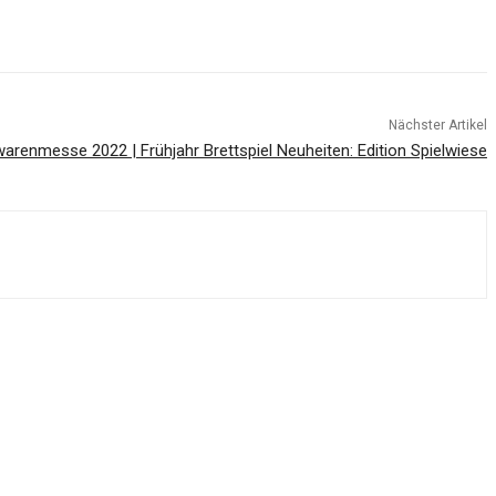
Nächster Artikel
warenmesse 2022 | Frühjahr Brettspiel Neuheiten: Edition Spielwiese