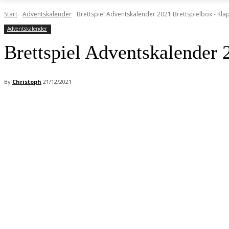
Start
Adventskalender
Brettspiel Adventskalender 2021 Brettspielbox - Kla
Adventskalender
Brettspiel Adventskalender 
By
Christoph
21/12/2021
Facebook
X
Pinterest
WhatsApp