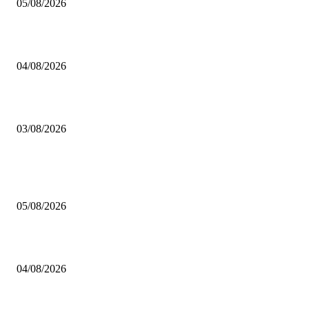
05/08/2026
BRETTSPIELBOX Brettspiel News 32/2026:
04/08/2026
Brettspiel Neuheiten – Herbst 2026: 1 More Time Games
03/08/2026
BELIEBTE BEITRÄGE
Brettspiel Kolumne – Out of the Box: Ersteindruck von Brettspielen
05/08/2026
BRETTSPIELBOX Brettspiel News 32/2026:
04/08/2026