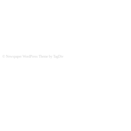
Hier könnt ihr uns folgen:
© Newspaper WordPress Theme by TagDiv