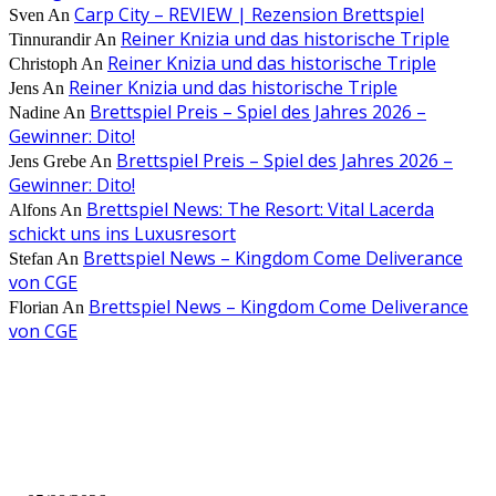
Carp City – REVIEW | Rezension Brettspiel
Sven
An
Reiner Knizia und das historische Triple
Tinnurandir
An
Reiner Knizia und das historische Triple
Christoph
An
Reiner Knizia und das historische Triple
Jens
An
Brettspiel Preis – Spiel des Jahres 2026 –
Nadine
An
Gewinner: Dito!
Brettspiel Preis – Spiel des Jahres 2026 –
Jens Grebe
An
Gewinner: Dito!
Brettspiel News: The Resort: Vital Lacerda
Alfons
An
schickt uns ins Luxusresort
Brettspiel News – Kingdom Come Deliverance
Stefan
An
von CGE
Brettspiel News – Kingdom Come Deliverance
Florian
An
von CGE
AUS DER REDAKTION
Brettspiel Kolumne – Out of the Box: Ersteindruck von Brettspielen