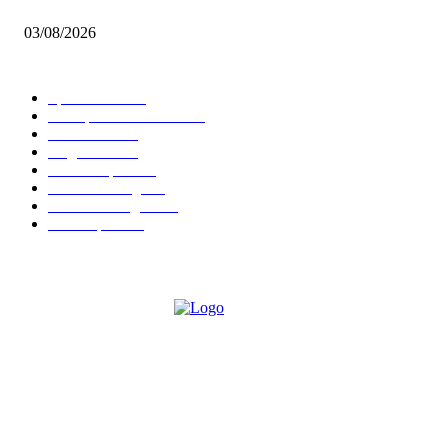
Brettspiel Neuheiten – Herbst 2026: 1 More Time Games
03/08/2026
BELIEBTE KATEGORIEN
Spielevent
1367
Brettspielbox News
1201
Rezension
891
Allgemein
854
Familienspiel
585
Crowdfunding
530
Auszeichnungen
314
Kartenspiel
288