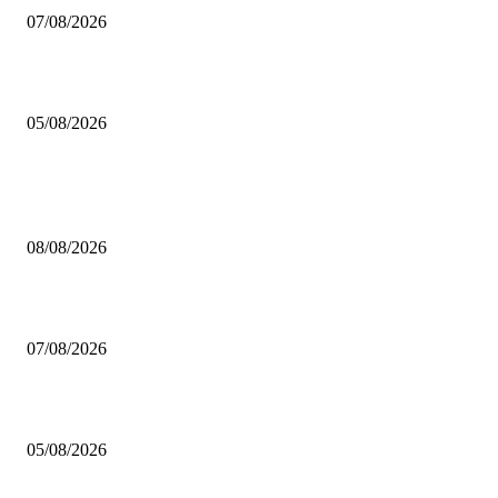
07/08/2026
Brettspiel Kolumne – Out of the Box: Ersteindruck von Brettspielen
05/08/2026
BELIEBTE BEITRÄGE
Brettspiel Neuheiten – Herbst 2026: Captain Games
08/08/2026
Video – Brettspiel News vom 07. August 2026
07/08/2026
Brettspiel Kolumne – Out of the Box: Ersteindruck von Brettspielen
05/08/2026
BELIEBTE KATEGORIEN