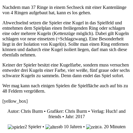
Nachdem man 37 Ringe in einem Sechseck mit einer Kantenlänge
von 4 Ringen aufgebaut hat, kann es los gehen.
Abwechselnd setzen die Spieler eine Kugel in das Spielfeld und
entnehmen dem Spielplan einen freiliegenden Ring oder schlagen
eine oder mehrere Kugeln (Kettenzüge möglich). Dabei gilt Kugeln
schlagen vor neue einsetzen (=Schlagzwang). Eine Besonderheit
liegt in der Isolation von Kugel(n). Sollte man einen Ring entfernen
können und dadurch eine Kugel isoliert liegen, darf man sich diese
ebenfalls nehmen.
Keiner der Spieler besitzt eine Kugelfarbe, sondern muss versuchen
entweder drei Kugeln einer Farbe, vier weiße, fünf graue oder sechs
schwarze Kugeln zu sammeln. Denn dann endet das Spiel sofort.
Wer mag kann nach einigen Spielen die Spielfläche auch auf bis zu
48 Feldern vergrößern.
[yellow_box]
Autor: Chris Burm • Grafiker: Chris Burm • Verlag: Huch! and
friends • Jahr: 2017
2 Spieler •
ab 10 Jahren •
ca. 20 Minuten