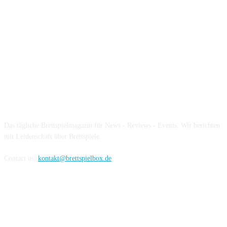
Über die Brettspielbox
Das tägliche Brettspielmagazin für News - Reviews - Events. Wir berichten
mit Leidenschaft über Brettspiele.
Contact us:
kontakt@brettspielbox.de
Hier könnt ihr uns folgen: