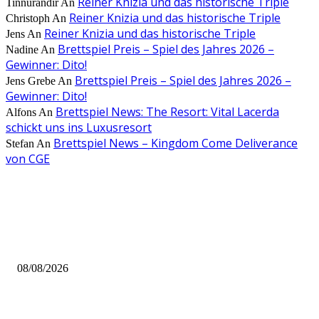
Reiner Knizia und das historische Triple
Tinnurandir
An
Reiner Knizia und das historische Triple
Christoph
An
Reiner Knizia und das historische Triple
Jens
An
Brettspiel Preis – Spiel des Jahres 2026 –
Nadine
An
Gewinner: Dito!
Brettspiel Preis – Spiel des Jahres 2026 –
Jens Grebe
An
Gewinner: Dito!
Brettspiel News: The Resort: Vital Lacerda
Alfons
An
schickt uns ins Luxusresort
Brettspiel News – Kingdom Come Deliverance
Stefan
An
von CGE
AUS DER REDAKTION
Brettspiel Neuheiten – Herbst 2026: Captain Games
08/08/2026
Video – Brettspiel News vom 07. August 2026