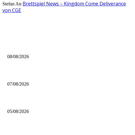
Brettspiel News – Kingdom Come Deliverance
Stefan
An
von CGE
AUS DER REDAKTION
Brettspiel Neuheiten – Herbst 2026: Captain Games
08/08/2026
Video – Brettspiel News vom 07. August 2026
07/08/2026
Brettspiel Kolumne – Out of the Box: Ersteindruck von Brettspielen
05/08/2026
BELIEBTE BEITRÄGE