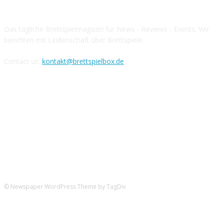
Das tägliche Brettspielmagazin für News - Reviews - Events. Wir
berichten mit Leidenschaft über Brettspiele.
Contact us:
kontakt@brettspielbox.de
Hier könnt ihr uns folgen:
© Newspaper WordPress Theme by TagDiv