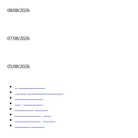
Brettspiel Neuheiten – Herbst 2026: Captain Games
08/08/2026
Video – Brettspiel News vom 07. August 2026
07/08/2026
Brettspiel Kolumne – Out of the Box: Ersteindruck von Brettspielen
05/08/2026
BELIEBTE KATEGORIEN
Spielevent
1368
Brettspielbox News
1202
Rezension
891
Allgemein
854
Familienspiel
585
Crowdfunding
530
Auszeichnungen
314
Kartenspiel
288