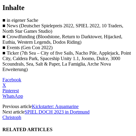
Inhalte
■ in eigener Sache
■ News (Deutscher Spielepreis 2022, SPIEL 2022, 10 Traders,
North Star Games Studio)
■ Crowdfunding (Bloodstone, Return to Darktower, Hijacked,
Euthia, Western Legends, Dodos Riding)
■ Events (Gen Con 2022)
■ Ticker (7th Sea – City of five Sails, Nacho Pile, Applejack, Point
City, Caldera Park, Spaceship Unity 1.1, Joomo, Dulce, 3000
Scoundrals, Sea, Salt & Paper, La Famiglia, Arche Nova
Erweiterung)
Facebook
X
Pinterest
WhatsApp
Previous article
Kickstarter: Aquamarine
Next article
SPIEL DOCH 2023 in Dortmund
Christoph
RELATED ARTICLES