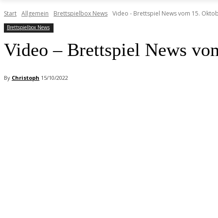
Start
Allgemein
Brettspielbox News
Video - Brettspiel News vom 15. Okto
Brettspielbox News
Video – Brettspiel News vo
By
Christoph
15/10/2022
Facebook
X
Pinterest
WhatsApp