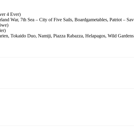
ver 4 Ever)
nd War, 7th Sea – City of Five Sails, Boardgametables, Patriot – Sa
öwe)
er)
narien, Tokaido Duo, Namiji, Piazza Rabazza, Helapagos, Wild Garde