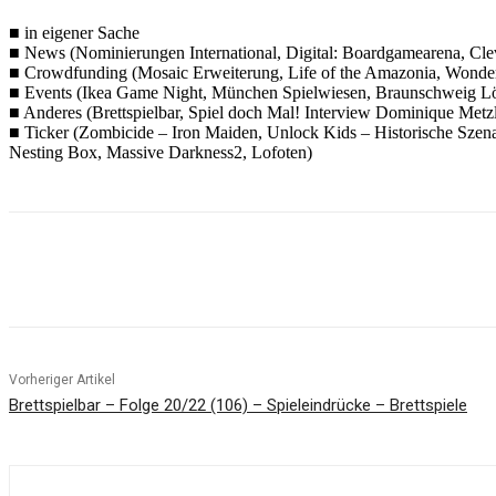
■ in eigener Sache
■ News (Nominierungen International, Digital: Boardgamearena, Cle
■ Crowdfunding (Mosaic Erweiterung, Life of the Amazonia, Wonderla
■ Events (Ikea Game Night, München Spielwiesen, Braunschweig L
■ Anderes (Brettspielbar, Spiel doch Mal! Interview Dominique Metzl
■ Ticker (Zombicide – Iron Maiden, Unlock Kids – Historische Sze
Nesting Box, Massive Darkness2, Lofoten)
Facebook
X
Pinterest
WhatsApp
Vorheriger Artikel
Brettspielbar – Folge 20/22 (106) – Spieleindrücke – Brettspiele