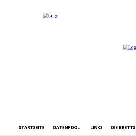
Donnerstag, August 6, 2026
Anmelden / Beitreten
STARTSEITE
DATENPOOL
LINKS
DIE BRETTS