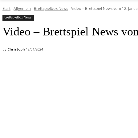
Start
Allgemein
Brettspielbox News
Video – Brettspiel News vom 12. Janua
Brettspielbox News
Video – Brettspiel News vo
By
Christoph
12/01/2024
Facebook
X
Pinterest
WhatsApp