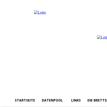
Freitag, August 7, 2026
Anmelden / Beitreten
STARTSEITE
DATENPOOL
LINKS
DIE BRETTS