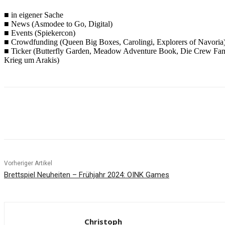
■ in eigener Sache
■ News (Asmodee to Go, Digital)
■ Events (Spiekercon)
■ Crowdfunding (Queen Big Boxes, Carolingi, Explorers of Navoria
■ Ticker (Butterfly Garden, Meadow Adventure Book, Die Crew Fami
Krieg um Arakis)
Facebook
X
Pinterest
WhatsApp
Vorheriger Artikel
Brettspiel Neuheiten – Frühjahr 2024: OINK Games
Christoph