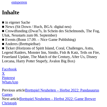
entsperren
Inhalte
■ in eigener Sache
■ News (Sit Down / Huch, BGA: digital neu)
■ Crowdfunding (Dwar7s, In Schein des Sichelmonds, The Fog,
Uluk, Neustarts zum 06. September)
■ Events (Bonn 17.09. – Nice Game Publishing)
■ Anderes (Brettspielbar)
■ Ticker (Horizons of Spirit Island, Coral, Challenges, Astra,
Legend Raiders, Monster Inn, Similo, Fish & Katz, Teils on Fire,
Feuerland Update, The Match of the Century, After Us, Disney
Lorcana, Harry Potter Stupefy, Avalon Big Box)
Facebook
X
Pinterest
WhatsApp
Previous article
Brettspiel Neuheiten – Herbst 2022: Pandasaurus
Games
Next article
Brettspiel Neuheiten – Herbst 2022: Game Brewer
Christoph