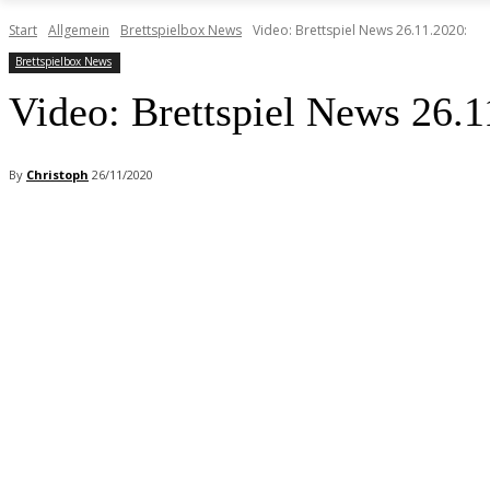
Start
Allgemein
Brettspielbox News
Video: Brettspiel News 26.11.2020:
Brettspielbox News
Video: Brettspiel News 26.1
By
Christoph
26/11/2020
Facebook
X
Pinterest
WhatsApp