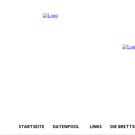
Donnerstag, August 6, 2026
Anmelden / Beitreten
STARTSEITE
DATENPOOL
LINKS
DIE BRETTS