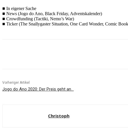
■ In eigener Sache
■ News (Jogo do Ano, Black Friday, Adventskalender)
■ Crowdfunding (Tactiki, Nemo’s War)
■ Ticker (The Snallygaster Situation, One Card Wonder, Comic Book 
Facebook
X
Pinterest
WhatsApp
Vorheriger Artikel
Jogo do Ano 2020: Der Preis geht an…
Christoph