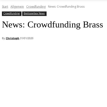
Start
Allgemein
Crowdfunding
News: Crowdfunding Brass
Crowdfunding
Brettspielbox News
News: Crowdfunding Brass
By
Christoph
31/01/2020
Facebook
X
Pinterest
WhatsApp