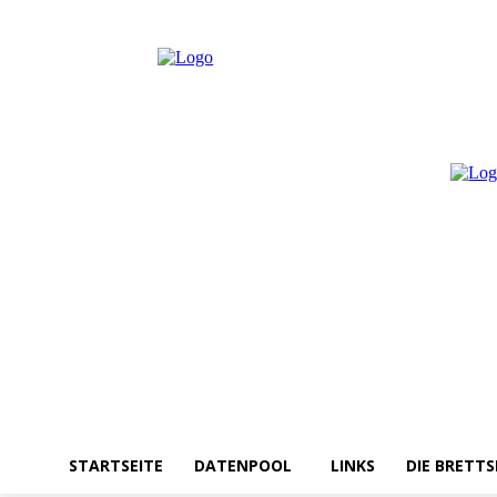
Samstag, August 8, 2026
Anmelden / Beitreten
STARTSEITE
DATENPOOL
LINKS
DIE BRETTS