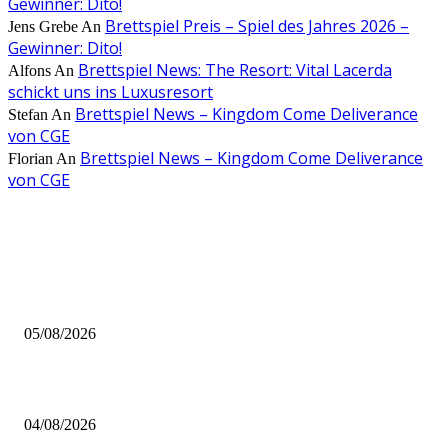
Gewinner: Dito!
Brettspiel Preis – Spiel des Jahres 2026 –
Jens Grebe
An
Gewinner: Dito!
Brettspiel News: The Resort: Vital Lacerda
Alfons
An
schickt uns ins Luxusresort
Brettspiel News – Kingdom Come Deliverance
Stefan
An
von CGE
Brettspiel News – Kingdom Come Deliverance
Florian
An
von CGE
AUS DER REDAKTION
Brettspiel Kolumne – Out of the Box: Ersteindruck von Brettspielen
05/08/2026
BRETTSPIELBOX Brettspiel News 32/2026:
04/08/2026