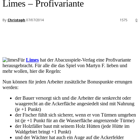
Limes – Profivariante
By
Christoph
07/07/2014
1575
0
Facebook
X
Pinterest
WhatsApp
Für
Limes
hat der Abacusspiele-Verlag eine Profivariante
herausgebracht. Für alle die das Spiel von Martyn F. lieben und
mehr wollen, hier die Regeln:
Nun können für jeden Arbeiter zusätzliche Bonuspunkte errungen
werden:
der Bauer versorgt sich und die Arbeiter die senkrecht oder
waagerecht an die Ackerfläche angesiedelt sind mit Nahrung
(je +1 Punkt)
der Fischer fühlt sich sicherer, wenn er von Türmen umgeben
ist (je +1 Punkt für an die Wasserfläche angrenzende Türme)
der Holzfäller baut mit seinem Holz Hütten (jede Hütte im
Waldgebiet bringt +1 Punkt)
und der Wächter hat auch ein Auge auf die Ackerfelder