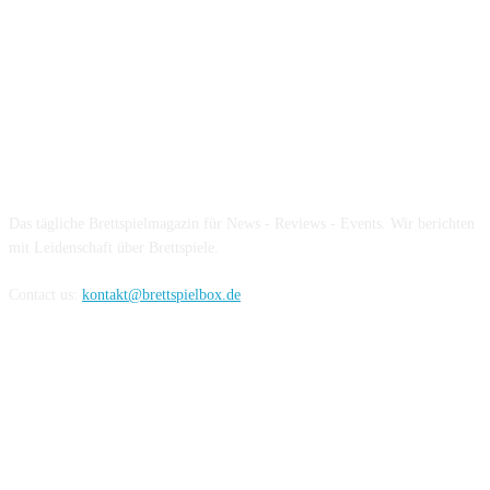
Über die Brettspielbox
Das tägliche Brettspielmagazin für News - Reviews - Events. Wir berichten
mit Leidenschaft über Brettspiele.
Contact us:
kontakt@brettspielbox.de
Hier könnt ihr uns folgen: