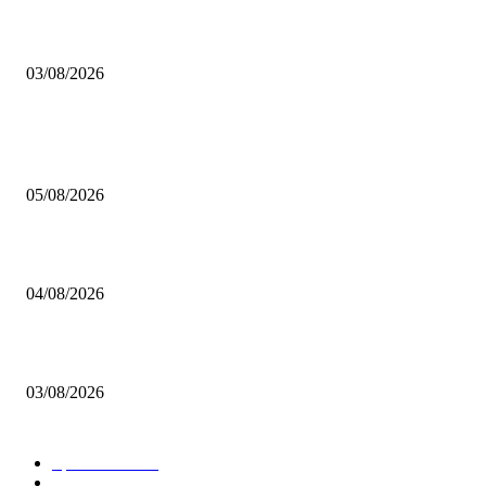
Brettspiel Neuheiten – Herbst 2026: 1 More Time Games
03/08/2026
BELIEBTE BEITRÄGE
Brettspiel Kolumne – Out of the Box: Ersteindruck von Brettspielen
05/08/2026
BRETTSPIELBOX Brettspiel News 32/2026:
04/08/2026
Brettspiel Neuheiten – Herbst 2026: 1 More Time Games
03/08/2026
BELIEBTE KATEGORIEN
Spielevent
1367
Brettspielbox News
1201