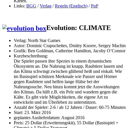
Karten.
Links:
BGG
/
Verlag
/
Regeln (Englisch)
/
PnP
Evolution: CLIMATE
Verlag: North Star Games
Autor:
Dominic Crapuchettes, Dmitry Knorre, Sergey Machin
Grafik: Ben Goldman, Catherine Hamilton, Jacoby O’Connor
Kurzbeschreibung:
Die Spieler passen ihre Spezies in einem dynamischen
Ökosystem an. Die Nahrung ist knapp, Raubtiere lauern und
das Klima schwingt zwischen glühend heiß und eiskalt. Wie
im Basisspiel schützen Merkmale wie Panzer und Hörner
gegen Raubtiere und helfen lange Hälse bei der
Nahrungssuche. Neu hinzu kommt jetzt die Auswirkungen
des Klimas. Da hilft z.B. ein Pelz und wandern gegen die
Kälte. Es gibt viele Möglichkeiten, die eigene Art zu
entwickeln und im Überleben zu unterstützen.
Anzahl der Spieler: 2-6 / ab 12 Jahren / Dauer: 60-75 Minuten
Start: 23. März 2016
geplantes Auslieferdatum: August 2016
Preis: 25 Dollar (Erweiterungskit), 55 Dollar (Basisspiel +
Climate) + 5 Dollar Transport