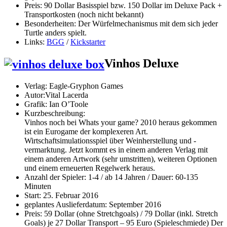
Preis: 90 Dollar Basisspiel bzw. 150 Dollar im Deluxe Pack +
Transportkosten (noch nicht bekannt)
Besonderheiten: Der Würfelmechanismus mit dem sich jeder
Turtle anders spielt.
Links:
BGG
/
Kickstarter
Vinhos Deluxe
Verlag: Eagle-Gryphon Games
Autor:Vital Lacerda
Grafik:
Ian O’Toole
Kurzbeschreibung:
Vinhos noch bei Whats your game? 2010 heraus gekommen
ist ein Eurogame der komplexeren Art.
Wirtschaftsimulationsspiel über Weinherstellung und -
vermarktung. Jetzt kommt es in einem anderen Verlag mit
einem anderen Artwork (sehr umstritten), weiteren Optionen
und einem erneuerten Regelwerk heraus.
Anzahl der Spieler: 1-4 / ab 14 Jahren / Dauer: 60-135
Minuten
Start: 25. Februar 2016
geplantes Auslieferdatum: September 2016
Preis: 59 Dollar (ohne Stretchgoals) / 79 Dollar (inkl. Stretch
Goals) je 27 Dollar Transport – 95 Euro (Spieleschmiede) Der