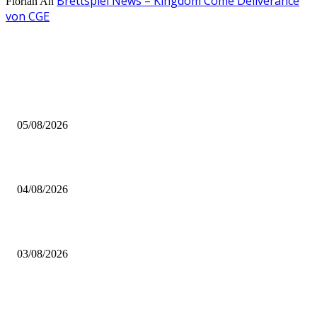
Brettspiel News – Kingdom Come Deliverance
Florian
An
von CGE
AUS DER REDAKTION
Brettspiel Kolumne – Out of the Box: Ersteindruck von Brettspielen
05/08/2026
BRETTSPIELBOX Brettspiel News 32/2026:
04/08/2026
Brettspiel Neuheiten – Herbst 2026: 1 More Time Games
03/08/2026
BELIEBTE BEITRÄGE
Brettspiel Kolumne – Out of the Box: Ersteindruck von Brettspielen