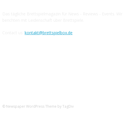
Das tägliche Brettspielmagazin für News - Reviews - Events. Wir
berichten mit Leidenschaft über Brettspiele.
Contact us:
kontakt@brettspielbox.de
Hier könnt ihr uns folgen:
© Newspaper WordPress Theme by TagDiv