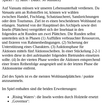
Auf Vanuatu müssen wir unseren Lebensunterhalt verdienen. Da
Vanuatu
arm an Rohstoffen ist, können wir wählen
zwischen Handel, Fischfang, Schatztaucherei, Sandzeichnungen
oder dem Tourismus. Ziel ist es einen bescheidenen Wohlstand zu
erlangen. Startend von der Hauptinsel des Archipels sowie drei
Inseln (Plättchen) verrgrößert sich der Inselstaat in den
folgenden acht Runden um zwei Plättchen. Die Runden selbst
unterteilen sich in Phasen (1) Auffüllen verbrauchter Ressourcen,
und fixieren von Rahmenbedingungen. (2) Sicherung der
Unterstützung eines Charakters. (3) Auktionsphase für
Aktionen mittels fünf Aktionsscheiben. In einer Stückelung 2-2-1
werden diese in drei aufeinander folgenden Bietrunden einsetzen
sollte. (4) In der vierten Phase werden die Aktionen entsprechend
einer festen Reihenfolge ausgespielt und in der letzten Phase die
Aktionssteine entfernt.
Ziel des Spiels ist es die meisten Wohlstandplättchen / punkte
anzusammeln.
Im Spiel enthalten sind die beiden Erweiterungen:
‚Rising Waters‘: die Inseln werden durch Holzteile ersetzt
‚Governor‘: