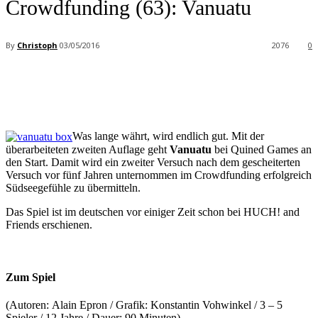
Crowdfunding (63): Vanuatu
By
Christoph
03/05/2016
2076
0
Facebook
X
Pinterest
WhatsApp
Was lange währt, wird endlich gut. Mit der
überarbeiteten zweiten Auflage geht
Vanuatu
bei Quined Games an
den Start. Damit wird ein zweiter Versuch nach dem gescheiterten
Versuch vor fünf Jahren unternommen im Crowdfunding erfolgreich
Südseegefühle zu übermitteln.
Das Spiel ist im deutschen vor einiger Zeit schon bei HUCH! and
Friends erschienen.
Zum Spiel
(Autoren: Alain Epron / Grafik:
Konstantin Vohwinkel / 3 – 5
Spieler / 12 Jahre / Dauer: 90 Minuten)