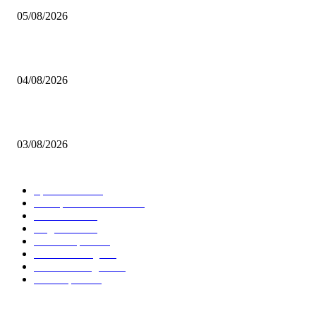
05/08/2026
BRETTSPIELBOX Brettspiel News 32/2026:
04/08/2026
Brettspiel Neuheiten – Herbst 2026: 1 More Time Games
03/08/2026
BELIEBTE KATEGORIEN
Spielevent
1367
Brettspielbox News
1201
Rezension
891
Allgemein
854
Familienspiel
585
Crowdfunding
530
Auszeichnungen
314
Kartenspiel
288