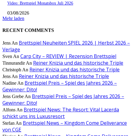
Video: Brettspiel Monatsbox Juli 2026
03/08/2026
Mehr laden
RECENT COMMENTS
Brettspiel Neuheiten SPIEL 2026 | Herbst 2026 –
Jens
An
Verlage
Carp City – REVIEW | Rezension Brettspiel
Sven
An
Reiner Knizia und das historische Triple
Tinnurandir
An
Reiner Knizia und das historische Triple
Christoph
An
Reiner Knizia und das historische Triple
Jens
An
Brettspiel Preis – Spiel des Jahres 2026 –
Nadine
An
Gewinner: Dito!
Brettspiel Preis – Spiel des Jahres 2026 –
Jens Grebe
An
Gewinner: Dito!
Brettspiel News: The Resort: Vital Lacerda
Alfons
An
schickt uns ins Luxusresort
Brettspiel News – Kingdom Come Deliverance
Stefan
An
von CGE