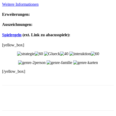
Weitere Informationen
Erweiterungen:
Auszeichnungen:
Spielregeln
(ext. Link zu abacusspiele):
[yellow_box]
[/yellow_box]
Facebook
X
Pinterest
WhatsApp