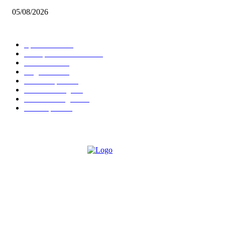
05/08/2026
BELIEBTE KATEGORIEN
Spielevent
1368
Brettspielbox News
1202
Rezension
891
Allgemein
854
Familienspiel
585
Crowdfunding
530
Auszeichnungen
314
Kartenspiel
288