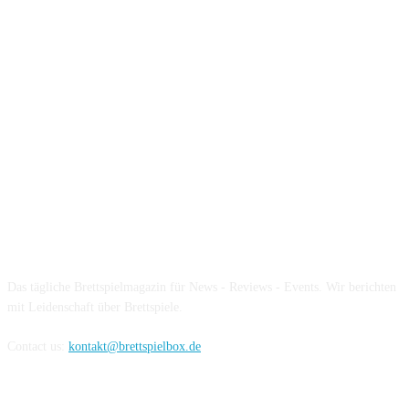
Über die Brettspielbox
Das tägliche Brettspielmagazin für News - Reviews - Events. Wir berichten
mit Leidenschaft über Brettspiele.
Contact us:
kontakt@brettspielbox.de