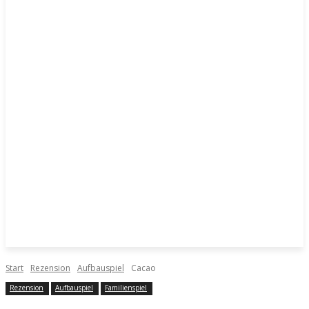
Start
Rezension
Aufbauspiel
Cacao
Rezension
Aufbauspiel
Familienspiel