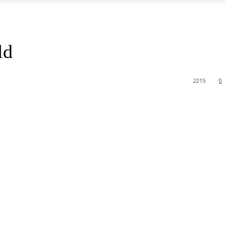
ld
2215
0