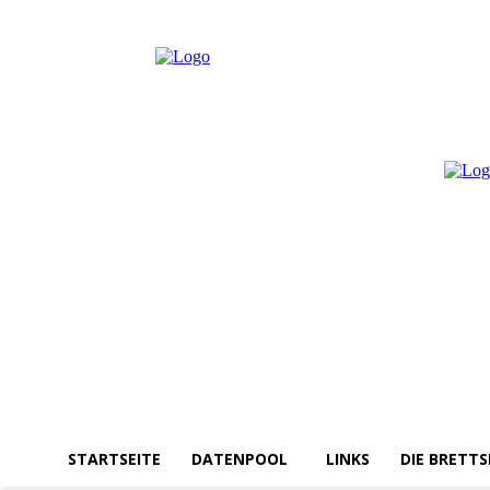
Samstag, August 8, 2026
Anmelden / Beitreten
STARTSEITE
DATENPOOL
LINKS
DIE BRETTS