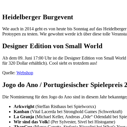
Heidelberger Burgevent
Wie auch in 2014 geht es von heute bis Sonntag auf das Heidelberger
Protoypen zu testen. Wie gewohnt werde ich über diese tolle Veranstal
Designer Edition von Small World
Ab dem 09. Juni 17:00 Uhr ist die Designer Edition von Small Worl
für 320 Dollar erhältlich). Cool sieht es trotzdem aus!
Quelle:
Webshop
Jogo do Ano / Portugiesischer Spielepreis 
Die Nominierung für den Jogo do Ano sind in diesem Jahr bekanntg
Arkwright
(Steffan Risthaus bei Spielworxx)
Kanban
(Vital Lacerda bei Stronghold Games |Schwerkraft)
La Granja
(Michael Keller, Andreas „Ode“ Odendahl bei Spie
Wir sind das Volk!
(Per Sylvester, Sivel bei Histogame)
ZhanGuo
(Marco Canetta, Stefania Niccolini bei What’s Your