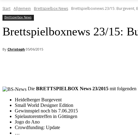
Start
Allgemein
Brettspielbox News
Brettspielboxnews 23/15: Burgevent, 
Brettspielbox News
Brettspielboxnews 23/15: B
By
Christoph
05/06/2015
Facebook
X
Pinterest
WhatsApp
Die
BRETTSPIELBOX News 23/2015
mit folgenden 
Heidelberger Burgevent
Small World Designer Edition
Gewinnspiel noch bis 7.06.2015
Spielautorentreffen in Göttingen
Jogo do Ano
Crowdfunding: Update
…