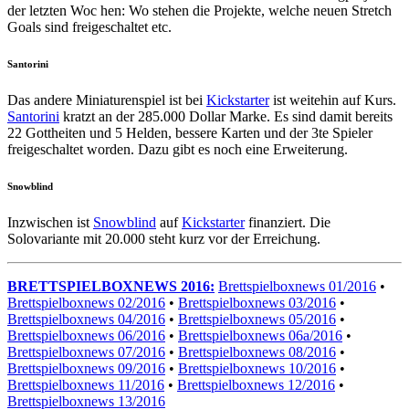
der letzten Woc hen: Wo stehen die Projekte, welche neuen Stretch
Goals sind freigeschaltet etc.
Santorini
Das andere Miniaturenspiel ist bei
Kickstarter
ist weitehin auf Kurs.
Santorini
kratzt an der 285.000 Dollar Marke. Es sind damit bereits
22 Gottheiten und 5 Helden, bessere Karten und der 3te Spieler
freigeschaltet worden. Dazu gibt es noch eine Erweiterung.
Snowblind
Inzwischen ist
Snowblind
auf
Kickstarter
finanziert. Die
Solovariante mit 20.000 steht kurz vor der Erreichung.
BRETTSPIELBOXNEWS 2016:
Brettspielboxnews 01/2016
•
Brettspielboxnews 02/2016
•
Brettspielboxnews 03/2016
•
Brettspielboxnews 04/2016
•
Brettspielboxnews 05/2016
•
Brettspielboxnews 06/2016
•
Brettspielboxnews 06a/2016
•
Brettspielboxnews 07/2016
•
Brettspielboxnews 08/2016
•
Brettspielboxnews 09/2016
•
Brettspielboxnews 10/2016
•
Brettspielboxnews 11/2016
•
Brettspielboxnews 12/2016
•
Brettspielboxnews 13/2016