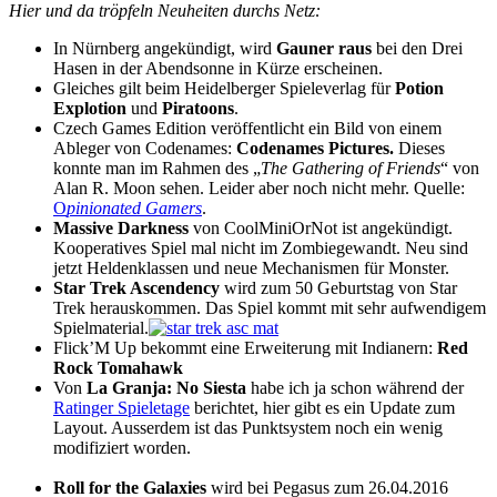
Hier und da tröpfeln Neuheiten durchs Netz:
In Nürnberg angekündigt, wird
Gauner raus
bei den Drei
Hasen in der Abendsonne in Kürze erscheinen.
Gleiches gilt beim Heidelberger Spieleverlag für
Potion
Explotion
und
Piratoons
.
Czech Games Edition veröffentlicht ein Bild von einem
Ableger von Codenames:
Codenames Pictures.
Dieses
konnte man im Rahmen des „
The Gathering of Friends
“ von
Alan R. Moon sehen. Leider aber noch nicht mehr. Quelle:
O
pinionated Gamers
.
Massive Darkness
von CoolMiniOrNot ist angekündigt.
Kooperatives Spiel mal nicht im Zombiegewandt. Neu sind
jetzt Heldenklassen und neue Mechanismen für Monster.
Star Trek Ascendency
wird zum 50 Geburtstag von Star
Trek herauskommen. Das Spiel kommt mit sehr aufwendigem
Spielmaterial.
Flick’M Up bekommt eine Erweiterung mit Indianern:
Red
Rock Tomahawk
Von
La Granja: No Siesta
habe ich ja schon während der
Ratinger Spieletage
berichtet, hier gibt es ein Update zum
Layout. Ausserdem ist das Punktsystem noch ein wenig
modifiziert worden.
Roll for the Galaxies
wird bei Pegasus zum 26.04.2016