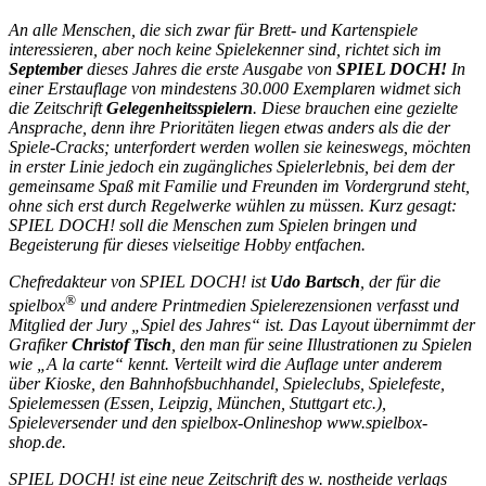
An alle Menschen, die sich zwar für Brett- und Kartenspiele
interessieren, aber noch keine Spielekenner sind, richtet sich im
September
dieses Jahres die erste Ausgabe von
SPIEL DOCH!
In
einer Erstauflage von mindestens 30.000 Exemplaren widmet sich
die Zeitschrift
Gelegenheitsspielern
. Diese brauchen eine gezielte
Ansprache, denn ihre Prioritäten liegen etwas anders als die der
Spiele-Cracks; unterfordert werden wollen sie keineswegs, möchten
in erster Linie jedoch ein zugängliches Spielerlebnis, bei dem der
gemeinsame Spaß mit Familie und Freunden im Vordergrund steht,
ohne sich erst durch Regelwerke wühlen zu müssen. Kurz gesagt:
SPIEL DOCH! soll die Menschen zum Spielen bringen und
Begeisterung für dieses vielseitige Hobby entfachen.
Chefredakteur von SPIEL DOCH! ist
Udo Bartsch
, der für die
®
spielbox
und andere Printmedien Spielerezensionen verfasst und
Mitglied der Jury „Spiel des Jahres“ ist. Das Layout übernimmt der
Grafiker
Christof Tisch
, den man für seine Illustrationen zu Spielen
wie „A la carte“ kennt. Verteilt wird die Auflage unter anderem
über Kioske, den Bahnhofsbuchhandel, Spieleclubs, Spielefeste,
Spielemessen (Essen, Leipzig, München, Stuttgart etc.),
Spieleversender und den spielbox-Onlineshop www.spielbox-
shop.de.
SPIEL DOCH! ist eine neue Zeitschrift des w. nostheide verlags