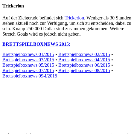
Trickerion
Auf der Zielgerade befindet sich
Trickerion
. Weniger als 30 Stunden
stehen aktuell noch zur Verfügung, um sich zu entscheiden, dabei zu
sein. Knapp 250.000 Dollar sind zusammen gekommen. Weitere
Stretch Goals wird es jedoch nicht geben.
BRETTSPIELBOXNEWS 2015:
Brettspielboxnews 01/2015
•
Brettspielboxnews 02/2015
•
Brettspielboxnews 03/2015
•
Brettspielboxnews 04/2015
•
Brettspielboxnews 05/2015
•
Brettspielboxnews 06/2015
•
Brettspielboxnews 07/2015
•
Brettspielboxnews 08/2015
•
Brettspielboxnews 09-I/2015
Facebook
X
Pinterest
WhatsApp