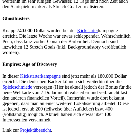
weiterhin im sehr ruhigen Gewässer. 12 Tage sind noch Zeit auch
den Startspielermarker als Stretch Goal zu realisieren.
Ghostbusters
Knapp 740.000 Dollar wurden bei der
Kickstarter
kampagne
erreicht. Die letzte Woche war etwas schleppender. Wahrscheinlich
Pech, dass kurz vorher Conan der Barbar lief. Dennoch sind
inzwichen 12 Stretch Goals (inkl. Backgroundstory veröffentlich
worden).
Empires: Age of Discovery
In dieser
Kickstarterkampagne
sind jetzt mehr als 180.000 Dollar
erreicht. Die deutschen Backer können sich weiterhin über die
Spieleschmiede
versorgen (Hier ist aktuell jedoch der Bonus für die
neue Weltkarte von 7 Dollar nicht realisierbar und verbraucht fast
den anderen finanziellen Vorteil). Immerhin wurde dort bekannt
gegeben, dass man an einer weiteren Lokalisierung arbeitet. Diese
ist jedoch erst ab 200 (teilweise über Aufkleber) bzw. 400
(vollständig) möglich. Aktuell haben sich etwas über 100
Interessenten versammelt.
Link zur
Projektübersicht
.