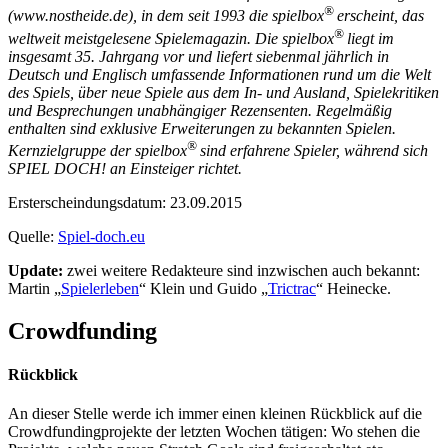
®
(www.nostheide.de), in dem seit 1993 die spielbox
erscheint, das
®
weltweit meistgelesene Spielemagazin. Die spielbox
liegt im
insgesamt 35. Jahrgang vor und liefert siebenmal jährlich in
Deutsch und Englisch umfassende Informationen rund um die Welt
des Spiels, über neue Spiele aus dem In- und Ausland, Spielekritiken
und Besprechungen unabhängiger Rezensenten. Regelmäßig
enthalten sind exklusive Erweiterungen zu bekannten Spielen.
®
Kernzielgruppe der spielbox
sind erfahrene Spieler, während sich
SPIEL DOCH! an Einsteiger richtet.
Ersterscheindungsdatum: 23.09.2015
Quelle:
Spiel-doch.eu
Update:
zwei weitere Redakteure sind inzwischen auch bekannt:
Martin „
Spielerleben
“ Klein und Guido „
Trictrac
“ Heinecke.
Crowdfunding
Rückblick
An dieser Stelle werde ich immer einen kleinen Rückblick auf die
Crowdfundingprojekte der letzten Wochen tätigen: Wo stehen die