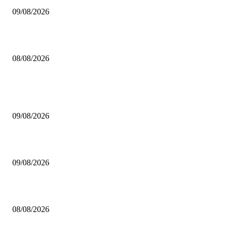
09/08/2026
Brettspiel Neuheiten – Herbst 2026: Captain Games
08/08/2026
BELIEBTE BEITRÄGE
Brettspiel Neuheiten – Herbst 2026: Board & Dice
09/08/2026
Brettspiel Crowdfunding News 32/26
09/08/2026
Brettspiel Neuheiten – Herbst 2026: Captain Games
08/08/2026
BELIEBTE KATEGORIEN