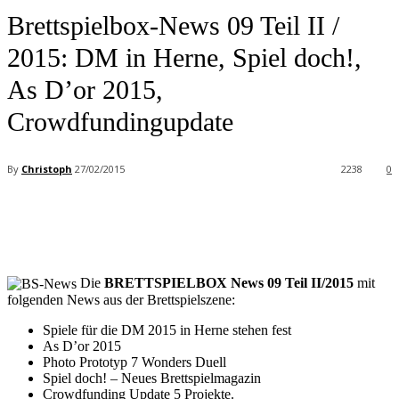
Brettspielbox-News 09 Teil II /
2015: DM in Herne, Spiel doch!,
As D’or 2015,
Crowdfundingupdate
By
Christoph
27/02/2015
2238
0
Facebook
X
Pinterest
WhatsApp
Die
BRETTSPIELBOX News 09 Teil II/2015
mit
folgenden News aus der Brettspielszene:
Spiele für die DM 2015 in Herne stehen fest
As D’or 2015
Photo Prototyp 7 Wonders Duell
Spiel doch! – Neues Brettspielmagazin
Crowdfunding Update 5 Projekte.