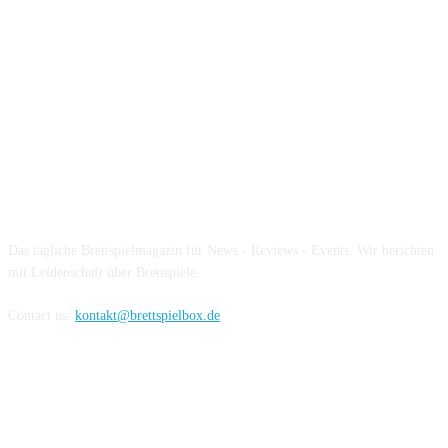
Über die Brettspielbox
Das tägliche Brettspielmagazin für News - Reviews - Events. Wir berichten
mit Leidenschaft über Brettspiele.
Contact us:
kontakt@brettspielbox.de
Hier könnt ihr uns folgen: