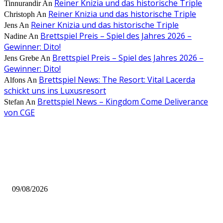
Reiner Knizia und das historische Triple
Tinnurandir
An
Reiner Knizia und das historische Triple
Christoph
An
Reiner Knizia und das historische Triple
Jens
An
Brettspiel Preis – Spiel des Jahres 2026 –
Nadine
An
Gewinner: Dito!
Brettspiel Preis – Spiel des Jahres 2026 –
Jens Grebe
An
Gewinner: Dito!
Brettspiel News: The Resort: Vital Lacerda
Alfons
An
schickt uns ins Luxusresort
Brettspiel News – Kingdom Come Deliverance
Stefan
An
von CGE
AUS DER REDAKTION
Brettspiel Neuheiten – Herbst 2026: Board & Dice
09/08/2026
Brettspiel Crowdfunding News 32/26