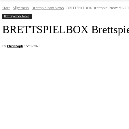
Start
Allgemein
Brettspielbox News
BRETTSPIELBOX Brettspiel News 51/20
Brettspielbox News
BRETTSPIELBOX Brettspie
By
Christoph
15/12/2025
Facebook
X
Pinterest
WhatsApp