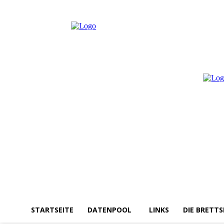
Samstag, August 8, 2026
Anmelden / Beitreten
STARTSEITE
DATENPOOL
LINKS
DIE BRETTS