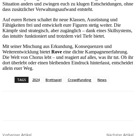
Situation anders und zwingen euch zu klugen Entscheidungen, ohne
dass zusätzlicher Verwaltungsaufwand entsteht.
Auf euren Reisen schaltet ihr neue Klassen, Ausrüstung und
Fähigkeiten frei und entwickelt eure Figuren stetig weiter. Die
Kämpfe sind strategisch, aber zugänglich – dank eines Skillsystems,
das intuitiv funktioniert und trotzdem viel Tiefe bietet.
Mit seiner Mischung aus Erkundung, Konsequenzen und
Weiterentwicklung bietet
Rove
eine dichte Kampagnenerfahrung.
Die Welt von Chorus lebt – und reagiert auf alles, was ihr tut. Ob ihr
dort überlebt oder einen bleibenden Eindruck hinterlasst, entscheidet
allein euer Weg.
TAGS
2024
Brettspiel
Crowdfunding
News
Facebook
X
Pinterest
WhatsApp
Vorheriger Artikel
Nächster Artikel