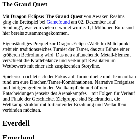
The Grand Quest
Mit
Dragon Eclipse: The Grand Quest
von Awaken Realms
ging ein Brettspiel bei
Gamefound
am 02. Dezember „auf
Sendung“, was von vielen erwartet wurde. 1,1 Millionen Euro sind
hier bereits zusammengekommen.
Eigenständiges Prequel zur Dragon-Eclipse-Welt: Im Mittelpunkt
steht ein traditionsreiches Turnier der Tamer, das zur Bühne einer
größeren Bedrohung wird. Das neu auftauchende Metall-Element
verschiebt die Kräftebalance und verknüpft Rivalitäten im
Wettbewerb mit einer sich zuspitzenden Storyline.
Spielerisch richtet sich der Fokus auf Turnierduelle und Teamaufbau
rund um eure Drachen/Tamer-Kombinationen. Narrative Ereignisse
und Intrigen greifen in den Wettkampf ein und öffnen
Entscheidungen jenseits des Arenakampfes – mit Folgen für Verlauf
und Finale der Geschichte. Zielgruppe sind Spielrunden, die
Wettkampfstruktur mit fortlaufender Erzählung und Weltaufbau
verbinden möchten.
Everdell
Emerland