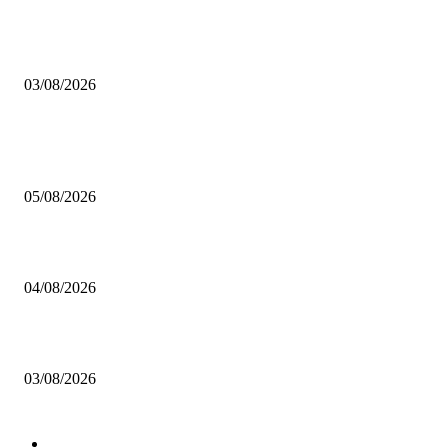
Brettspiel Neuheiten – Herbst 2026: 1 More Time Games
03/08/2026
BELIEBTE BEITRÄGE
Brettspiel Kolumne – Out of the Box: Ersteindruck von Brettspielen
05/08/2026
BRETTSPIELBOX Brettspiel News 32/2026:
04/08/2026
Brettspiel Neuheiten – Herbst 2026: 1 More Time Games
03/08/2026
BELIEBTE KATEGORIEN
Spielevent
1367