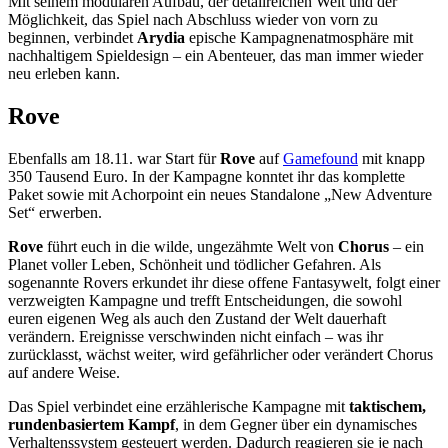
Mit seinem modularen Aufbau, der detailreichen Welt und der
Möglichkeit, das Spiel nach Abschluss wieder von vorn zu
beginnen, verbindet
Arydia
epische Kampagnenatmosphäre mit
nachhaltigem Spieldesign – ein Abenteuer, das man immer wieder
neu erleben kann.
Rove
Ebenfalls am 18.11. war Start für
Rove
auf
Gamefound
mit knapp
350 Tausend Euro. In der Kampagne konntet ihr das komplette
Paket sowie mit Achorpoint ein neues Standalone „New Adventure
Set“ erwerben.
Rove
führt euch in die wilde, ungezähmte Welt von
Chorus
– ein
Planet voller Leben, Schönheit und tödlicher Gefahren. Als
sogenannte Rovers erkundet ihr diese offene Fantasywelt, folgt einer
verzweigten Kampagne und trefft Entscheidungen, die sowohl
euren eigenen Weg als auch den Zustand der Welt dauerhaft
verändern. Ereignisse verschwinden nicht einfach – was ihr
zurücklasst, wächst weiter, wird gefährlicher oder verändert Chorus
auf andere Weise.
Das Spiel verbindet eine erzählerische Kampagne mit
taktischem,
rundenbasiertem Kampf
, in dem Gegner über ein dynamisches
Verhaltenssystem gesteuert werden. Dadurch reagieren sie je nach