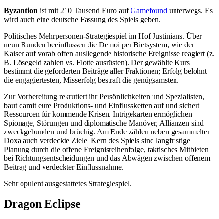
Byzantion
ist mit 210 Tausend Euro auf
Gamefound
unterwegs. Es
wird auch eine deutsche Fassung des Spiels geben.
Politisches Mehrpersonen-Strategiespiel im Hof Justinians. Über
neun Runden beeinflussen die Demoi per Bietsystem, wie der
Kaiser auf vorab offen ausliegende historische Ereignisse reagiert (z.
B. Lösegeld zahlen vs. Flotte ausrüsten). Der gewählte Kurs
bestimmt die geforderten Beiträge aller Fraktionen; Erfolg belohnt
die engagiertesten, Misserfolg bestraft die genügsamsten.
Zur Vorbereitung rekrutiert ihr Persönlichkeiten und Spezialisten,
baut damit eure Produktions- und Einflussketten auf und sichert
Ressourcen für kommende Krisen. Intrigekarten ermöglichen
Spionage, Störungen und diplomatische Manöver, Allianzen sind
zweckgebunden und brüchig. Am Ende zählen neben gesammelter
Doxa auch verdeckte Ziele. Kern des Spiels sind langfristige
Planung durch die offene Ereignisreihenfolge, taktisches Mitbieten
bei Richtungsentscheidungen und das Abwägen zwischen offenem
Beitrag und verdeckter Einflussnahme.
Sehr opulent ausgestattetes Strategiespiel.
Dragon Eclipse