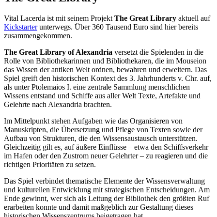
Vital Lacerda ist mit seinem Projekt
The Great Library
aktuell auf
Kickstarter
unterwegs. Über 360 Tausend Euro sind hier bereits
zusammengekommen.
The Great Library of Alexandria
versetzt die Spielenden in die
Rolle von Bibliothekarinnen und Bibliothekaren, die im Mouseion
das Wissen der antiken Welt ordnen, bewahren und erweitern. Das
Spiel greift den historischen Kontext des 3. Jahrhunderts v. Chr. auf,
als unter Ptolemaios I. eine zentrale Sammlung menschlichen
Wissens entstand und Schiffe aus aller Welt Texte, Artefakte und
Gelehrte nach Alexandria brachten.
Im Mittelpunkt stehen Aufgaben wie das Organisieren von
Manuskripten, die Übersetzung und Pflege von Texten sowie der
Aufbau von Strukturen, die den Wissensaustausch unterstützen.
Gleichzeitig gilt es, auf äußere Einflüsse – etwa den Schiffsverkehr
im Hafen oder den Zustrom neuer Gelehrter – zu reagieren und die
richtigen Prioritäten zu setzen.
Das Spiel verbindet thematische Elemente der Wissensverwaltung
und kulturellen Entwicklung mit strategischen Entscheidungen. Am
Ende gewinnt, wer sich als Leitung der Bibliothek den größten Ruf
erarbeiten konnte und damit maßgeblich zur Gestaltung dieses
historischen Wissenszentrums beigetragen hat.