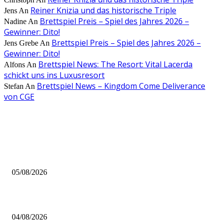
Reiner Knizia und das historische Triple
Jens
An
Brettspiel Preis – Spiel des Jahres 2026 –
Nadine
An
Gewinner: Dito!
Brettspiel Preis – Spiel des Jahres 2026 –
Jens Grebe
An
Gewinner: Dito!
Brettspiel News: The Resort: Vital Lacerda
Alfons
An
schickt uns ins Luxusresort
Brettspiel News – Kingdom Come Deliverance
Stefan
An
von CGE
AUS DER REDAKTION
Brettspiel Kolumne – Out of the Box: Ersteindruck von Brettspielen
05/08/2026
BRETTSPIELBOX Brettspiel News 32/2026:
04/08/2026