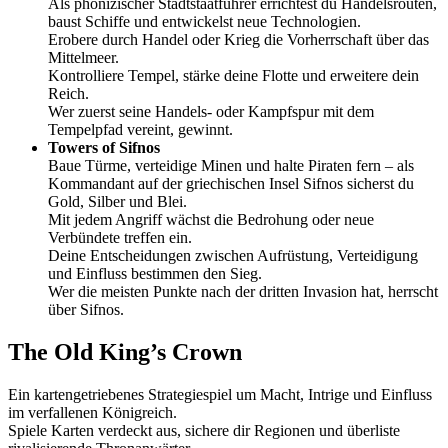
Als phönizischer Stadtstaatführer errichtest du Handelsrouten,
baust Schiffe und entwickelst neue Technologien.
Erobere durch Handel oder Krieg die Vorherrschaft über das
Mittelmeer.
Kontrolliere Tempel, stärke deine Flotte und erweitere dein
Reich.
Wer zuerst seine Handels- oder Kampfspur mit dem
Tempelpfad vereint, gewinnt.
Towers of Sifnos
Baue Türme, verteidige Minen und halte Piraten fern – als
Kommandant auf der griechischen Insel Sifnos sicherst du
Gold, Silber und Blei.
Mit jedem Angriff wächst die Bedrohung oder neue
Verbündete treffen ein.
Deine Entscheidungen zwischen Aufrüstung, Verteidigung
und Einfluss bestimmen den Sieg.
Wer die meisten Punkte nach der dritten Invasion hat, herrscht
über Sifnos.
The Old King’s Crown
Ein kartengetriebenes Strategiespiel um Macht, Intrige und Einfluss
im verfallenen Königreich.
Spiele Karten verdeckt aus, sichere dir Regionen und überliste