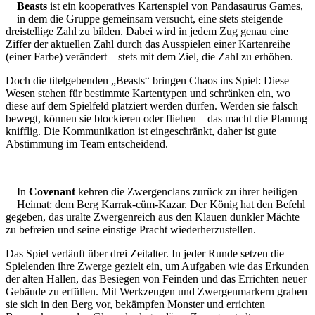
Beasts
ist ein kooperatives Kartenspiel von Pandasaurus Games,
in dem die Gruppe gemeinsam versucht, eine stets steigende
dreistellige Zahl zu bilden. Dabei wird in jedem Zug genau eine
Ziffer der aktuellen Zahl durch das Ausspielen einer Kartenreihe
(einer Farbe) verändert – stets mit dem Ziel, die Zahl zu erhöhen.
Doch die titelgebenden „Beasts“ bringen Chaos ins Spiel: Diese
Wesen stehen für bestimmte Kartentypen und schränken ein, wo
diese auf dem Spielfeld platziert werden dürfen. Werden sie falsch
bewegt, können sie blockieren oder fliehen – das macht die Planung
knifflig. Die Kommunikation ist eingeschränkt, daher ist gute
Abstimmung im Team entscheidend.
In
Covenant
kehren die Zwergenclans zurück zu ihrer heiligen
Heimat: dem Berg Karrak-cüm-Kazar. Der König hat den Befehl
gegeben, das uralte Zwergenreich aus den Klauen dunkler Mächte
zu befreien und seine einstige Pracht wiederherzustellen.
Das Spiel verläuft über drei Zeitalter. In jeder Runde setzen die
Spielenden ihre Zwerge gezielt ein, um Aufgaben wie das Erkunden
der alten Hallen, das Besiegen von Feinden und das Errichten neuer
Gebäude zu erfüllen. Mit Werkzeugen und Zwergenmarkern graben
sie sich in den Berg vor, bekämpfen Monster und errichten