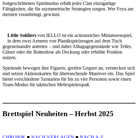
fortgeschrittenen Spielmodus erhält jeder Clan einzigartige
Fähigkeiten, die für asymmetrische Strategien sorgen. Wer Feya am
meisten voranbringt, gewinnt.
Little Soldiers
von IELLO ist ein actionreiches Miniaturenspiel,
in dem zwei Armeen von Plastikspielzeugen auf dem Tisch
gegeneinander antreten – und dabei Alltagsgegenstände wie Teller,
Gläser oder die Butterdose als Deckung oder erhöhte Position
nutzen.
Spielende bewegen ihre Figuren, greifen Gegner an, verstecken sich
und setzen Aktionskarten für überraschende Manöver ein. Das Spiel
bietet verschiedene Szenarien für bis zu vier Personen sowie einen
Team-Modus für taktischen Mehrspielerspaß.
Brettspiel Neuheiten – Herbst 2025
CHRONIK
■
NACH VERLAGEN
■
NACH A-Z