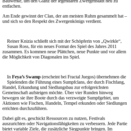
Bauwerke, um den Glanz der legendären Zwergenstadt neu zu
entfachen.
Am Ende gewinnt der Clan, der am meisten Ruhm gesammelt hat –
und sich so den Respekt des Zwergenkönigs verdient.
Reiner Knizia schließt sich mit der Schöpferin von „Qwirkle“,
Susan Ross, für ein neues Format des Spiel des Jahres 2011
zusammen. Es kommen neue Plättchen, neue Punkte und vor allem
die Möglichkeit von Diagonalen ins Spiel.
In
Feya’s Swamp
(erscheint bei Fractal Juegos) übernehmen die
Spielenden die Führung eines Sumpfclans, der durch Fischfang,
Handel, Erkundung und Siedlungsbau zur erfolgreichsten
Gemeinschaft aufsteigen möchte. Über vier Runden hinweg
bewegen sie ihre Boote durch das verzweigte Sumpfgebiet, um
Aktionen wie Fischen, Handeln, Tempel erkunden oder Siedlungen
errichten durchzuführen.
Dabei gilt es, geschickt Ressourcen zu nutzen, Festivals
auszurichten oder Navigationsfähigkeiten zu verbessern. Jede Partie
bietet variable Ziele, die zusätzliche Siegpunkte bringen. Im