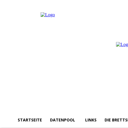
Donnerstag, August 6, 2026
Anmelden / Beitreten
STARTSEITE
DATENPOOL
LINKS
DIE BRETTS