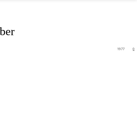
ber
1977
0