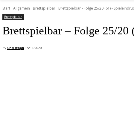
Start
Allgemein
Brettspielbar
Brettspielbar - Folge 25/20 (61) - Spieleind
Brettspielbar
Brettspielbar – Folge 25/20
By
Christoph
15/11/2020
Facebook
X
Pinterest
WhatsApp