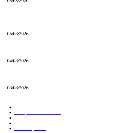
03/08/2026
BELIEBTE BEITRÄGE
Brettspiel Kolumne – Out of the Box: Ersteindruck von Brettspielen
05/08/2026
BRETTSPIELBOX Brettspiel News 32/2026:
04/08/2026
Brettspiel Neuheiten – Herbst 2026: 1 More Time Games
03/08/2026
BELIEBTE KATEGORIEN
Spielevent
1367
Brettspielbox News
1201
Rezension
891
Allgemein
854
Familienspiel
585