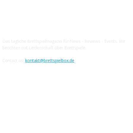
Über die Brettspielbox
Das tägliche Brettspielmagazin für News - Reviews - Events. Wir
berichten mit Leidenschaft über Brettspiele.
Contact us:
kontakt@brettspielbox.de
Hier könnt ihr uns folgen: