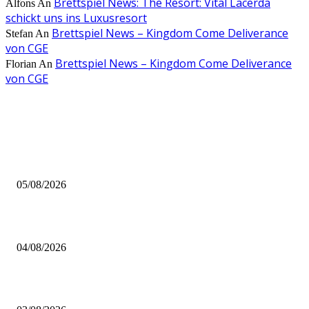
Brettspiel News: The Resort: Vital Lacerda
Alfons
An
schickt uns ins Luxusresort
Brettspiel News – Kingdom Come Deliverance
Stefan
An
von CGE
Brettspiel News – Kingdom Come Deliverance
Florian
An
von CGE
AUS DER REDAKTION
Brettspiel Kolumne – Out of the Box: Ersteindruck von Brettspielen
05/08/2026
BRETTSPIELBOX Brettspiel News 32/2026:
04/08/2026
Brettspiel Neuheiten – Herbst 2026: 1 More Time Games