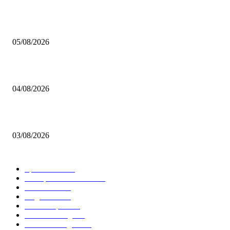
Brettspiel Kolumne – Out of the Box: Ersteindruck von Brettspielen
05/08/2026
BRETTSPIELBOX Brettspiel News 32/2026:
04/08/2026
Brettspiel Neuheiten – Herbst 2026: 1 More Time Games
03/08/2026
BELIEBTE KATEGORIEN
Spielevent
1367
Brettspielbox News
1201
Rezension
891
Allgemein
854
Familienspiel
585
Crowdfunding
530
Auszeichnungen
314