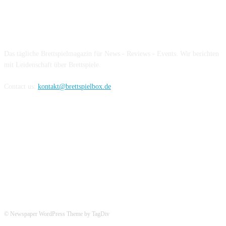
Über die Brettspielbox
Das tägliche Brettspielmagazin für News - Reviews - Events. Wir berichten
mit Leidenschaft über Brettspiele.
Contact us:
kontakt@brettspielbox.de
Hier könnt ihr uns folgen:
© Newspaper WordPress Theme by TagDiv