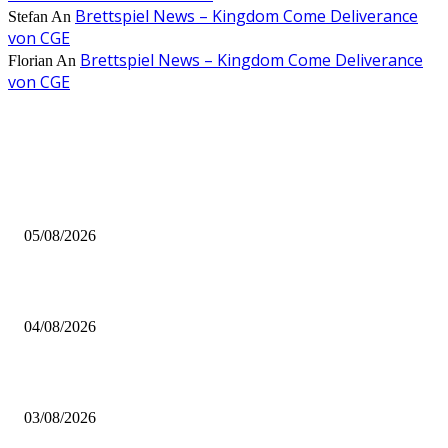
Brettspiel News – Kingdom Come Deliverance
Stefan
An
von CGE
Brettspiel News – Kingdom Come Deliverance
Florian
An
von CGE
AUS DER REDAKTION
Brettspiel Kolumne – Out of the Box: Ersteindruck von Brettspielen
05/08/2026
BRETTSPIELBOX Brettspiel News 32/2026:
04/08/2026
Brettspiel Neuheiten – Herbst 2026: 1 More Time Games
03/08/2026
BELIEBTE BEITRÄGE