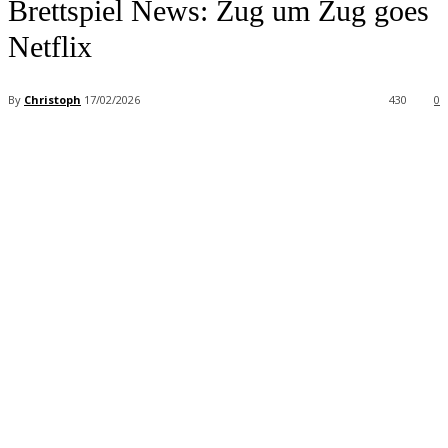
Brettspiel News: Zug um Zug goes
Netflix
By
Christoph
17/02/2026
430
0
Facebook
X
Pinterest
WhatsApp