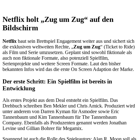
Netflix holt „Zug um Zug“ auf den
Bildschirm
Netflix
baut sein Brettspiel Engagement weiter aus und sichert sich
die exklusiven weltweiten Rechte, „
Zug um Zug
“ (Ticket to Ride)
als Film und Serie umzusetzen. Geplant sind sowohl fiktionale als
auch non fiktionale Formate, also potenziell Spielfilm,
Serienprojekte und weitere Screen Formate. Laut den bisher
bekannten Infos wird das die erste On Screen Adaption der Marke.
Der erste Schritt: Ein Spielfilm ist bereits in
Entwicklung
Als erstes Projekt aus dem Deal entsteht ein Spielfilm. Das
Drehbuch schreiben Ben Mekler und Chris Amick. Produziert wird
unter anderem von Darren Kyman für Asmodee sowie Eric
Tannenbaum und Kim Tannenbaum für The Tannenbaum
Company. Ebenfalls als Produzenten genannt werden Jonathan
Levine und Gillian Bohrer für Megamix.
Spannend ist auch die Rolle des Spieleautors: Alan R. Moon soll als