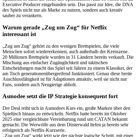
Executive Producer eingebunden sein. Das passt zur Idee, die DNA
des Spiels nicht nur als Marke zu nutzen, sondern auch kreativ
sauber zu verankern.
Warum gerade „Zug um Zug“ für Netflix
interessant ist
„Zug um Zug“ gehört zu den wenigen Brettspielen, die viele
Menschen sofort wiedererkennen, auch außerhalb der Kernszene.
20 Millionen Brettspiele wurden in 31 Ländern bereits verkauft. Die
Mischung aus einfacher Zugänglichkeit und taktischen
Entscheidungen macht das Spiel seit Jahren zu einem Klassiker, der
am Tisch generationenübergreifend funktioniert. Genau diese breite
Anschlussfähigkeit ist für Adaptionen attraktiv, weil sie nicht nur
Fans, sondern auch Neugierige abholt.
Asmodee setzt die IP Strategie konsequent fort
Der Deal reiht sich in Asmodees Kurs ein, große Marken über den
Spieltisch hinaus zu entwickeln. Netflix hatte bereits im Oktober
2025 eine vergleichbare Vereinbarung rund um CATAN bekannt
gemacht. Die Werwölfe aus dem Düsterwald liefen ja bereits sehr
erfolgreich als Netflix-Kurzserie.
„Zug um Zug“ wirkt jetzt wie der nächste logische Schritt, mit einer