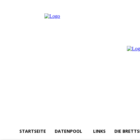
Donnerstag, August 6, 2026
Anmelden / Beitreten
STARTSEITE
DATENPOOL
LINKS
DIE BRETTS