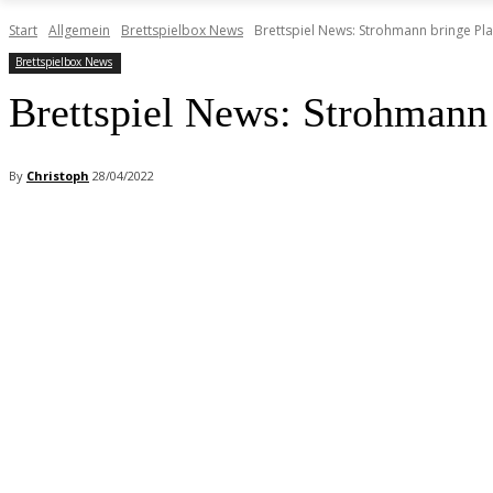
Start
Allgemein
Brettspielbox News
Brettspiel News: Strohmann bringe P
Brettspielbox News
Brettspiel News: Strohmann
By
Christoph
28/04/2022
Facebook
X
Pinterest
WhatsApp