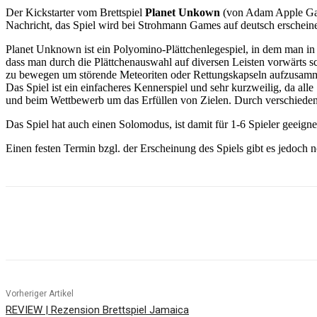
Der Kickstarter vom Brettspiel
Planet Unkown
(von Adam Apple Game
Nachricht, das Spiel wird bei Strohmann Games auf deutsch erschein
Planet Unknown ist ein Polyomino-Plättchenlegespiel, in dem man in j
dass man durch die Plättchenauswahl auf diversen Leisten vorwärts s
zu bewegen um störende Meteoriten oder Rettungskapseln aufzusammel
Das Spiel ist ein einfacheres Kennerspiel und sehr kurzweilig, da all
und beim Wettbewerb um das Erfüllen von Zielen. Durch verschiedene 
Das Spiel hat auch einen Solomodus, ist damit für 1-6 Spieler geeign
Einen festen Termin bzgl. der Erscheinung des Spiels gibt es jedoch n
Facebook
X
Pinterest
WhatsApp
Vorheriger Artikel
REVIEW | Rezension Brettspiel Jamaica