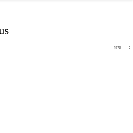
us
1975
0