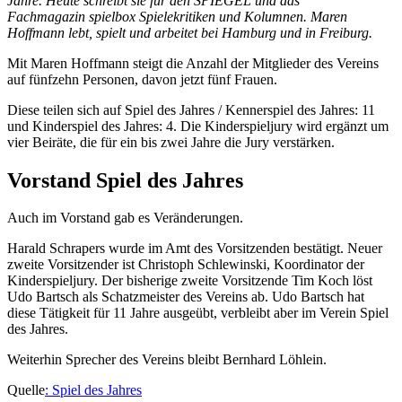
Jahre. Heute schreibt sie für den SPIEGEL und das
Fachmagazin spielbox Spielekritiken und Kolumnen. Maren
Hoffmann lebt, spielt und arbeitet bei Hamburg und in Freiburg.
Mit Maren Hoffmann steigt die Anzahl der Mitglieder des Vereins
auf fünfzehn Personen, davon jetzt fünf Frauen.
Diese teilen sich auf Spiel des Jahres / Kennerspiel des Jahres: 11
und Kinderspiel des Jahres: 4. Die Kinderspieljury wird ergänzt um
vier Beiräte, die für ein bis zwei Jahre die Jury verstärken.
Vorstand Spiel des Jahres
Auch im Vorstand gab es Veränderungen.
Harald Schrapers wurde im Amt des Vorsitzenden bestätigt. Neuer
zweite Vorsitzender ist Christoph Schlewinski, Koordinator der
Kinderspieljury. Der bisherige zweite Vorsitzende Tim Koch löst
Udo Bartsch als Schatzmeister des Vereins ab. Udo Bartsch hat
diese Tätigkeit für 11 Jahre ausgeübt, verbleibt aber im Verein Spiel
des Jahres.
Weiterhin Sprecher des Vereins bleibt Bernhard Löhlein.
Quelle
:
Spiel des Jahres