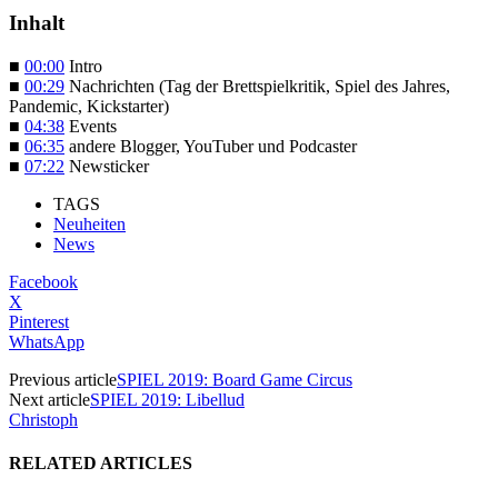
Inhalt
■
00:00
Intro
■
00:29
Nachrichten (Tag der Brettspielkritik, Spiel des Jahres,
Pandemic, Kickstarter)
■
04:38
Events
■
06:35
andere Blogger, YouTuber und Podcaster
■
07:22
Newsticker
TAGS
Neuheiten
News
Facebook
X
Pinterest
WhatsApp
Previous article
SPIEL 2019: Board Game Circus
Next article
SPIEL 2019: Libellud
Christoph
RELATED ARTICLES