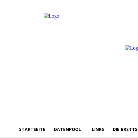
Samstag, August 8, 2026
Anmelden / Beitreten
STARTSEITE
DATENPOOL
LINKS
DIE BRETTS