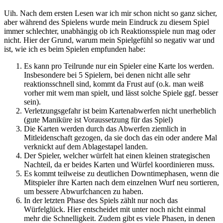
Uih. Nach dem ersten Lesen war ich mir schon nicht so ganz sicher,
aber während des Spielens wurde mein Eindruck zu diesem Spiel
immer schlechter, unabhängig ob ich Reaktionsspiele nun mag oder
nicht. Hier der Grund, warum mein Spielgefühl so negativ war und
ist, wie ich es beim Spielen empfunden habe:
Es kann pro Teilrunde nur ein Spieler eine Karte los werden.
Insbesondere bei 5 Spielern, bei denen nicht alle sehr
reaktionsschnell sind, kommt da Frust auf (o.k. man weiß
vorher mit wem man spielt, und lässt solche Spiele ggf. besser
sein).
Verletzungsgefahr ist beim Kartenabwerfen nicht unerheblich
(gute Maniküre ist Voraussetzung für das Spiel)
Die Karten werden durch das Abwerfen ziemlich in
Mitleidenschaft gezogen, da sie doch das ein oder andere Mal
verknickt auf dem Ablagestapel landen.
Der Spieler, welcher würfelt hat einen kleinen strategischen
Nachteil, da er beides Karten und Würfel koordinieren muss.
Es kommt teilweise zu deutlichen Downtimephasen, wenn die
Mitspieler ihre Karten nach dem einzelnen Wurf neu sortieren,
um bessere Abwurfchancen zu haben.
In der letzten Phase des Spiels zählt nur noch das
Würfelglück. Hier entscheidet mit unter noch nicht einmal
mehr die Schnelligkeit. Zudem gibt es viele Phasen, in denen