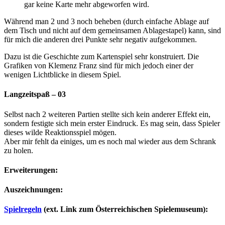
gar keine Karte mehr abgeworfen wird.
Während man 2 und 3 noch beheben (durch einfache Ablage auf
dem Tisch und nicht auf dem gemeinsamen Ablagestapel) kann, sind
für mich die anderen drei Punkte sehr negativ aufgekommen.
Dazu ist die Geschichte zum Kartenspiel sehr konstruiert. Die
Grafiken von Klemenz Franz sind für mich jedoch einer der
wenigen Lichtblicke in diesem Spiel.
Langzeitspaß – 03
Selbst nach 2 weiteren Partien stellte sich kein anderer Effekt ein,
sondern festigte sich mein erster Eindruck. Es mag sein, dass Spieler
dieses wilde Reaktionsspiel mögen.
Aber mir fehlt da einiges, um es noch mal wieder aus dem Schrank
zu holen.
Erweiterungen:
Auszeichnungen:
Spielregeln
(ext. Link zum Österreichischen Spielemuseum):