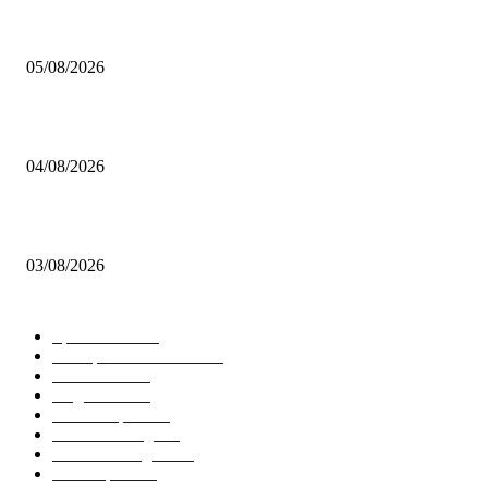
Brettspiel Kolumne – Out of the Box: Ersteindruck von Brettspielen
05/08/2026
BRETTSPIELBOX Brettspiel News 32/2026:
04/08/2026
Brettspiel Neuheiten – Herbst 2026: 1 More Time Games
03/08/2026
BELIEBTE KATEGORIEN
Spielevent
1367
Brettspielbox News
1201
Rezension
891
Allgemein
854
Familienspiel
585
Crowdfunding
530
Auszeichnungen
314
Kartenspiel
288