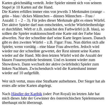
Karten gleichmäßig verteilt. Jeder Spieler nimmt sich von seinem
Stapel je 10 Karten auf die Hand.
Die Karten erfüllen immer eins von jeweils 3 Merkmalen (orange –
grün – blau / dickes Männchen – dünnes Männchen – Frau /
Anzahl: 1 – 2 – 3). Für jedes dieser Merkmale gibt es einen Würfel.
Der aktive Spieler darf nun entscheiden, welche Würfelreihenfolge
er durchführt. Wirft er z.B. zunächst den Farbwürfel (z.B. blau), so
sollten die Spieler reaktionsschnell eine Karte mit der Farbe blau
abwerfen. Nur der schnellste darf seine Karte liegen lassen. Danach
gibt es den zweiten Würfel – z.B. Figur: Frau. Nun dürfen sich alle
Spieler, wenn vorrätig – eine blaue Frau abwerfen. Jedoch wird
wieder nur der schnellste gewertet, der Rest nimmt seine Karten
wieder auf die Hand. Mit dem letzten Würfel wird die Anzahl der
blauen Frauensymbole bestimmt. Und es kommt wieder zum
Showdown. Dann wechselt der aktive (würfelnde) Spieler zum
linken Nachbarn. Zwischendurch wird die Kartenhand immer
wieder auf 10 aufgefüllt.
Wer sich vertut, muss eine Strafkarte aufnehmen. Der Sieger hat als
erstes alle seine Karten abgelegt.
Nach
Händler der Karibik
(oder: Port Royal) im letzten Jahr hat
mich dieses Jahr der Gewinner des österreichischen Spielemuseum
überhaupt nicht überzeugt.