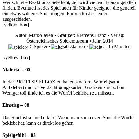
Wer schnelle Reaktionsspiele liebt, der wird vielleicht daran gefallen
finden. Eventuell ist das Spiel auch für Kinder geeignet, die generell
ein etwas wilderes Spiel mögen. Für mich ist es leider
ausgeschieden.
[yellow_box]
Autor: Marko Jelen • Grafiker: Klemens Franz • Verlag:
Österreichisches Spielemuseum • Jahr: 2014
2-5 Spieler •
ab 7Jahren •
ca. 15 Minuten
[/yellow_box]
Material – 05
In der BRETTSPIELBOX enthalten sind drei Würfel (samt
Aufkleber) und 54 Verdächtigungskarten. Grafiken sind schön.
Weniger toll finde ich es die Würfel bekleben zu müssen.
Einstieg – 08
Das Spiel ist schnell erklärt. Wenn man zum ersten Spiel die Würfel
beklebt hat, kann es direkt los gehen.
Spielgefühl – 03