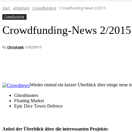
Start
Allgemein
Crowdfunding
Crowdfunding-News 2/2015
Crowdfunding
Crowdfunding-News 2/2015
By
Christoph
12/02/2015
Facebook
X
Pinterest
WhatsApp
Wieder einmal ein kurzer Überblick über einige neue in
Ghostbusters
Floating Market
Epic Dice Tower Defence
Anbei der Überblick über die interessanten Projekte: