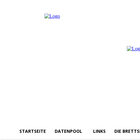
Donnerstag, August 6, 2026
Anmelden / Beitreten
STARTSEITE
DATENPOOL
LINKS
DIE BRETTS