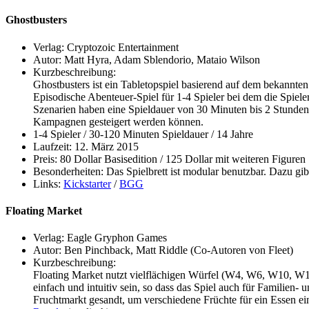
Ghostbusters
Verlag: Cryptozoic Entertainment
Autor: Matt Hyra, Adam Sblendorio, Mataio Wilson
Kurzbeschreibung:
Ghostbusters ist ein Tabletopspiel basierend auf dem bekannten
Episodische Abenteuer-Spiel für 1-4 Spieler bei dem die Spie
Szenarien haben eine Spieldauer von 30 Minuten bis 2 Stunden.
Kampagnen gesteigert werden können.
1-4 Spieler / 30-120 Minuten Spieldauer / 14 Jahre
Laufzeit: 12. März 2015
Preis: 80 Dollar Basisedition / 125 Dollar mit weiteren Figuren
Besonderheiten: Das Spielbrett ist modular benutzbar. Dazu gibt
Links:
Kickstarter
/
BGG
Floating Market
Verlag: Eagle Gryphon Games
Autor: Ben Pinchback, Matt Riddle (Co-Autoren von Fleet)
Kurzbeschreibung:
Floating Market nutzt vielflächigen Würfel (W4, W6, W10, W12
einfach und intuitiv sein, so dass das Spiel auch für Familien-
Fruchtmarkt gesandt, um verschiedene Früchte für ein Essen ei