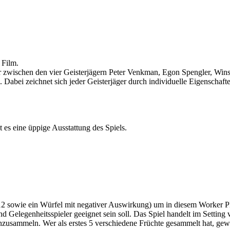
 Film.
ler zwischen den vier Geisterjägern Peter Venkman, Egon Spengler, W
 Dabei zeichnet sich jeder Geisterjäger durch individuelle Eigenschaf
 es eine üppige Ausstattung des Spiels.
 sowie ein Würfel mit negativer Auswirkung) um in diesem Worker Pla
 und Gelegenheitsspieler geeignet sein soll. Das Spiel handelt im Setti
nzusammeln. Wer als erstes 5 verschiedene Früchte gesammelt hat, gewi