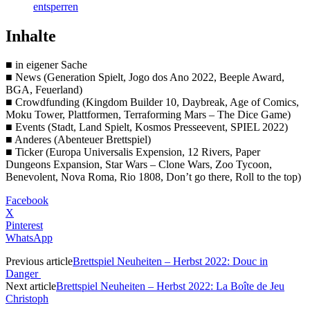
entsperren
Inhalte
■ in eigener Sache
■ News (Generation Spielt, Jogo dos Ano 2022, Beeple Award,
BGA, Feuerland)
■ Crowdfunding (Kingdom Builder 10, Daybreak, Age of Comics,
Moku Tower, Plattformen, Terraforming Mars – The Dice Game)
■ Events (Stadt, Land Spielt, Kosmos Presseevent, SPIEL 2022)
■ Anderes (Abenteuer Brettspiel)
■ Ticker (Europa Universalis Expension, 12 Rivers, Paper
Dungeons Expansion, Star Wars – Clone Wars, Zoo Tycoon,
Benevolent, Nova Roma, Rio 1808, Don’t go there, Roll to the top)
Facebook
X
Pinterest
WhatsApp
Previous article
Brettspiel Neuheiten – Herbst 2022: Douc in
Danger
Next article
Brettspiel Neuheiten – Herbst 2022: La Boîte de Jeu
Christoph