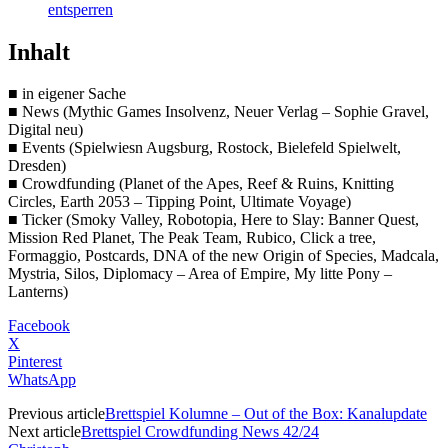
entsperren
Inhalt
■ in eigener Sache
■ News (Mythic Games Insolvenz, Neuer Verlag – Sophie Gravel,
Digital neu)
■ Events (Spielwiesn Augsburg, Rostock, Bielefeld Spielwelt,
Dresden)
■ Crowdfunding (Planet of the Apes, Reef & Ruins, Knitting
Circles, Earth 2053 – Tipping Point, Ultimate Voyage)
■ Ticker (Smoky Valley, Robotopia, Here to Slay: Banner Quest,
Mission Red Planet, The Peak Team, Rubico, Click a tree,
Formaggio, Postcards, DNA of the new Origin of Species, Madcala,
Mystria, Silos, Diplomacy – Area of Empire, My litte Pony –
Lanterns)
Facebook
X
Pinterest
WhatsApp
Previous article
Brettspiel Kolumne – Out of the Box: Kanalupdate
Next article
Brettspiel Crowdfunding News 42/24