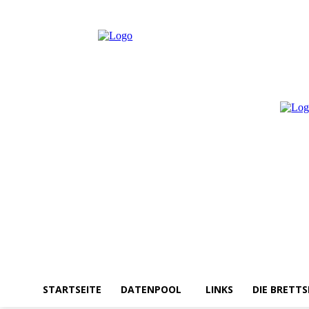
Samstag, August 8, 2026
Anmelden / Beitreten
STARTSEITE
DATENPOOL
LINKS
DIE BRETTS