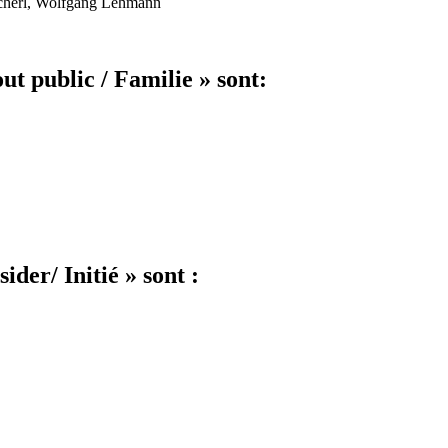
scherl, Wolfgang Lehmann
t public / Familie » sont:
der/ Initié » sont :