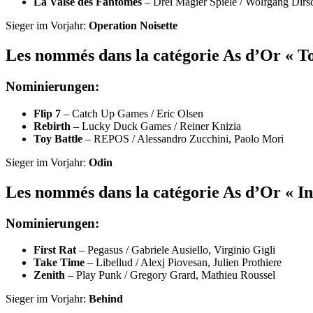
La Valse des Fantomes
– Drei Magier Spiele / Wolfgang Dir
Sieger im Vorjahr:
Operation Noisette
Les nommés dans la catégorie As d’Or « Tou
Nominierungen:
Flip 7
– Catch Up Games / Eric Olsen
Rebirth
– Lucky Duck Games / Reiner Knizia
Toy Battle
– REPOS / Alessandro Zucchini, Paolo Mori
Sieger im Vorjahr:
Odin
Les nommés dans la catégorie As d’Or « Insi
Nominierungen
:
First Rat
– Pegasus / Gabriele Ausiello, Virginio Gigli
Take Time
– Libellud / Alexj Piovesan, Julien Prothiere
Zenith
– Play Punk / Gregory Grard, Mathieu Roussel
Sieger im Vorjahr:
Behind